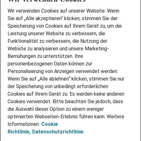
Wir stellen ein!
Wir verwenden Cookies auf unserer Website. Wenn
DEINE BERUFSGRUPPE
Sie auf „Alle akzeptieren“ klicken, stimmen Sie der
DEINE LEBENSSITUATION
Speicherung von Cookies auf Ihrem Gerät zu, um die
AMAZON JOBS
Leistung unserer Website zu verbessern, die
PARTNERSHIP WITH AIRBUS
Funktionalität zu verbessern, die Nutzung der
Website zu analysieren und unsere Marketing-
INITIATIV BEWERBEN
Über Adecco
Bemühungen zu unterstützen. Ihre
personenbezogenen Daten können zur
ÜBER UNS
Personalisierung von Anzeigen verwendet werden.
STANDORTE
Wenn Sie auf „Alle ablehnen“ klicken, stimmen Sie nur
BLOG
der Speicherung von unbedingt erforderlichen
PRESSE
Cookies auf Ihrem Gerät zu. Es werden keine anderen
NEWSLETTER
Cookies verwendet. Bitte beachten Sie jedoch, dass
KONTAKT
die Auswahl dieser Option zu einem weniger
optimierten Webseiten-Erlebnis führen kann. Weitere
@Adecco 2026
Informationen:
Cookie
IMPRESSUM
Richtlinie,
Datenschutzrichtlinie
DATENSCHUTZ
AGB