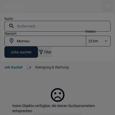
Ope
Suche
Distanz
Standort
Jobs suchen
Filter
Job Suche
...
Reinigung & Wartung
Keine Objekte verfügbar, die deinen Suchparametern
entsprechen.