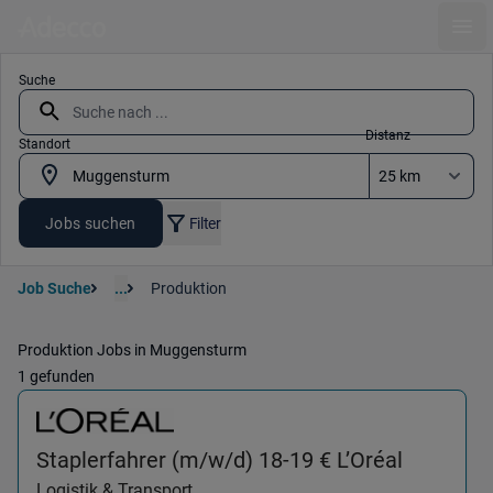
Ope
Suche
Distanz
Standort
Jobs suchen
Filter
Job Suche
...
Produktion
Produktion Jobs in Muggensturm
1 gefunden
(Logisti
Staplerfahrer (m/w/d) 18-19 € L’Oréal
Logistik & Transport