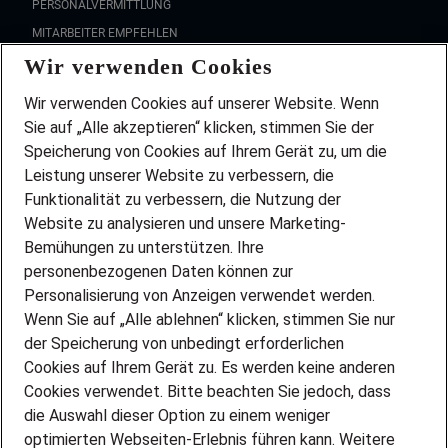
PERSONALVERMITTLUNG
MITARBEITER EMPFEHLEN
FAQ
Wir verwenden Cookies
Wir stellen ein!
Wir verwenden Cookies auf unserer Website. Wenn
DEINE BERUFSGRUPPE
Sie auf „Alle akzeptieren“ klicken, stimmen Sie der
DEINE LEBENSSITUATION
Speicherung von Cookies auf Ihrem Gerät zu, um die
AMAZON JOBS
Leistung unserer Website zu verbessern, die
PARTNERSHIP WITH AIRBUS
Funktionalität zu verbessern, die Nutzung der
INITIATIV BEWERBEN
Website zu analysieren und unsere Marketing-
Über Adecco
Bemühungen zu unterstützen. Ihre
ÜBER UNS
personenbezogenen Daten können zur
Personalisierung von Anzeigen verwendet werden.
STANDORTE
Wenn Sie auf „Alle ablehnen“ klicken, stimmen Sie nur
BLOG
der Speicherung von unbedingt erforderlichen
PRESSE
Cookies auf Ihrem Gerät zu. Es werden keine anderen
NEWSLETTER
Cookies verwendet. Bitte beachten Sie jedoch, dass
KONTAKT
die Auswahl dieser Option zu einem weniger
optimierten Webseiten-Erlebnis führen kann. Weitere