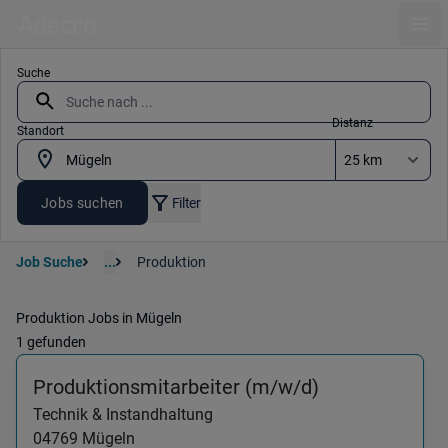
Ope
Suche
Distanz
Standort
Jobs suchen
Filter
Job Suche
...
Produktion
Produktion Jobs in Mügeln
1 gefunden
(Technik & In
Produktionsmitarbeiter (m/w/d)
Technik & Instandhaltung
04769
Mügeln