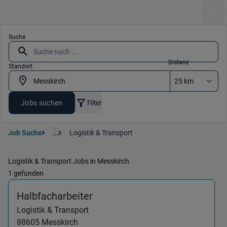
Ope
Suche
Distanz
Standort
Jobs suchen
Filter
Job Suche
...
Logistik & Transport
Logistik & Transport Jobs in Messkirch
1 gefunden
(Logistik & Transport) in 886
Halbfacharbeiter
Logistik & Transport
88605
Messkirch