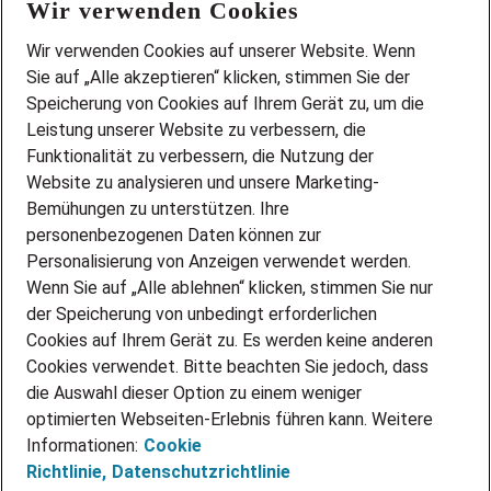
Wir verwenden Cookies
FAQ
Wir stellen ein!
Wir verwenden Cookies auf unserer Website. Wenn
DEINE BERUFSGRUPPE
Sie auf „Alle akzeptieren“ klicken, stimmen Sie der
DEINE LEBENSSITUATION
Speicherung von Cookies auf Ihrem Gerät zu, um die
AMAZON JOBS
Leistung unserer Website zu verbessern, die
PARTNERSHIP WITH AIRBUS
Funktionalität zu verbessern, die Nutzung der
Website zu analysieren und unsere Marketing-
INITIATIV BEWERBEN
Über Adecco
Bemühungen zu unterstützen. Ihre
personenbezogenen Daten können zur
ÜBER UNS
Personalisierung von Anzeigen verwendet werden.
STANDORTE
Wenn Sie auf „Alle ablehnen“ klicken, stimmen Sie nur
BLOG
der Speicherung von unbedingt erforderlichen
PRESSE
Cookies auf Ihrem Gerät zu. Es werden keine anderen
NEWSLETTER
Cookies verwendet. Bitte beachten Sie jedoch, dass
KONTAKT
die Auswahl dieser Option zu einem weniger
optimierten Webseiten-Erlebnis führen kann. Weitere
@Adecco 2026
Informationen:
Cookie
IMPRESSUM
Richtlinie,
Datenschutzrichtlinie
DATENSCHUTZ