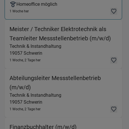
Homeoffice möglich
1 Woche her
Meister / Techniker Elektrotechnik als
(Techn
Teamleiter Messstellenbetrieb (m/w/d)
Technik & Instandhaltung
19057
Schwerin
1 Woche, 2 Tage her
Abteilungsleiter Messstellenbetrieb
(Technik & Instandhaltung) in 19057 
(m/w/d)
Technik & Instandhaltung
19057
Schwerin
1 Woche, 2 Tage her
(Rechnungswesen & F
Finanzbuchhalter (m/w/d)