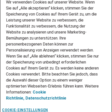
Wir verwenden Cookies auf unserer Website. Wenn
DEINE BERUFSGRUPPE
Sie auf „Alle akzeptieren“ klicken, stimmen Sie der
DEINE LEBENSSITUATION
Speicherung von Cookies auf Ihrem Gerät zu, um die
AMAZON JOBS
Leistung unserer Website zu verbessern, die
PARTNERSHIP WITH AIRBUS
Funktionalität zu verbessern, die Nutzung der
Website zu analysieren und unsere Marketing-
INITIATIV BEWERBEN
Über Adecco
Bemühungen zu unterstützen. Ihre
personenbezogenen Daten können zur
ÜBER UNS
Personalisierung von Anzeigen verwendet werden.
STANDORTE
Wenn Sie auf „Alle ablehnen“ klicken, stimmen Sie nur
BLOG
der Speicherung von unbedingt erforderlichen
PRESSE
Cookies auf Ihrem Gerät zu. Es werden keine anderen
NEWSLETTER
Cookies verwendet. Bitte beachten Sie jedoch, dass
KONTAKT
die Auswahl dieser Option zu einem weniger
optimierten Webseiten-Erlebnis führen kann. Weitere
@Adecco 2026
Informationen:
Cookie
IMPRESSUM
Richtlinie,
Datenschutzrichtlinie
DATENSCHUTZ
AGB
NUTZUNGSBEDINGUNGEN
COOKIE-EINSTELLUNGEN
COOKIE-RICHTLINIEN