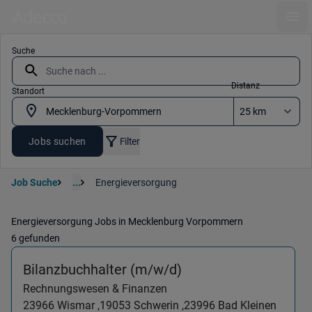
Ope
Suche
Distanz
Standort
Jobs suchen
Filter
Job Suche
...
Energieversorgung
Energieversorgung Jobs in Mecklenburg Vorpommern
6 gefunden
(Rechnungswesen & F
Bilanzbuchhalter (m/w/d)
Rechnungswesen & Finanzen
23966
Wismar ,
19053
Schwerin ,
23996
Bad Kleinen