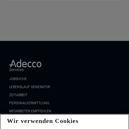
Services
JOBSUCHE
LEBENSLAUF GENERATOR
ZEITARBEIT
PERSONALVERMITTLUNG
MITARBEITER EMPFEHLEN
Wir verwenden Cookies
FAQ
Wir stellen ein!