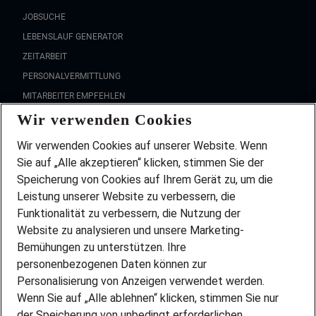
JOBSUCHE
LEBENSLAUF GENERATOR
ZEITARBEIT
PERSONALVERMITTLUNG
MITARBEITER EMPFEHLEN
Wir verwenden Cookies
FAQ
Wir stellen ein!
Wir verwenden Cookies auf unserer Website. Wenn
DEINE BERUFSGRUPPE
Sie auf „Alle akzeptieren“ klicken, stimmen Sie der
DEINE LEBENSSITUATION
Speicherung von Cookies auf Ihrem Gerät zu, um die
AMAZON JOBS
Leistung unserer Website zu verbessern, die
PARTNERSHIP WITH AIRBUS
Funktionalität zu verbessern, die Nutzung der
Website zu analysieren und unsere Marketing-
INITIATIV BEWERBEN
Über Adecco
Bemühungen zu unterstützen. Ihre
personenbezogenen Daten können zur
ÜBER UNS
Personalisierung von Anzeigen verwendet werden.
STANDORTE
Wenn Sie auf „Alle ablehnen“ klicken, stimmen Sie nur
BLOG
der Speicherung von unbedingt erforderlichen