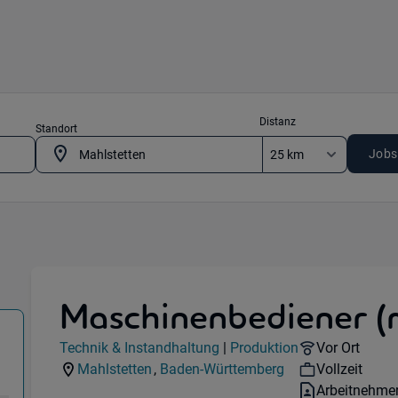
Distanz
Standort
Jobs
g
Maschinenbediener (
k & Instandhaltung) in 78601 Mahlstetten
Jobdetails
Remote Opti
Technik & Instandhaltung
|
Produktion
Vor Ort
Kategorie:
Industry:
Workhours:
Mahlstetten
,
Baden-Württemberg
Vollzeit
Standorte:
Region:
Vertragsart:
Arbeitnehme