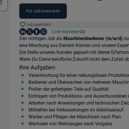
Für Job bewerben
Job speichern
Auf LinkedIn teilen
Auf X teilen
Auf Facebook teilen
Link kopieren
Teile diesen Job
Auf WhatsApp teilen
Einleitung
Den richtigen Job als
Maschinenbediener (m/w/d)
zu 
eine Mischung aus Deinem Können und unserer Expert
Die Stelle unseres Kunden gepaart mit deiner Erfahrung
Wenn Du Deine berufliche Zukunft nicht dem Zufall ü
Ihre Aufgaben
Verantwortung für einen reibungslosen Produktio
Bedienen und Überwachen von mehreren Maschi
Prüfen der gefertigten Teile auf Qualität
Eintragen von Produktions- und Ausschussdaten
Arbeiten nach Anweisungen und technischen Ze
Mithelfen bei Verbesserungen im Arbeitsablauf
Warten und Pflegen der Maschinen nach Plan
Wechseln von Werkzeugen nach Vorgabe