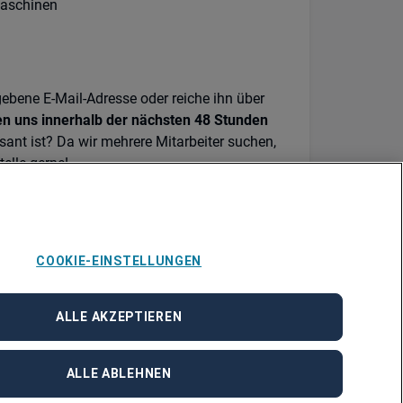
Maschinen
ebene E-Mail-Adresse oder reiche ihn über
en uns innerhalb der nächsten 48 Stunden
ssant ist? Da wir mehrere Mitarbeiter suchen,
telle gerne!
 zur Vielfalt unseres Unternehmens
COOKIE-EINSTELLUNGEN
ALLE AKZEPTIEREN
ALLE ABLEHNEN