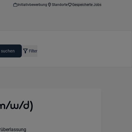
Initiativbewerbung
Standorte
Gespeicherte Jobs
 suchen
Filter
m/w/d)
on:
rüberlassung