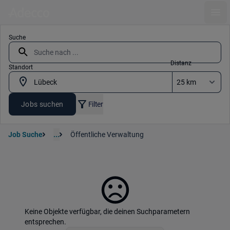
Ope
Suche
Distanz
Standort
Jobs suchen
Filter
Job Suche
...
Öffentliche Verwaltung
Keine Objekte verfügbar, die deinen Suchparametern
entsprechen.