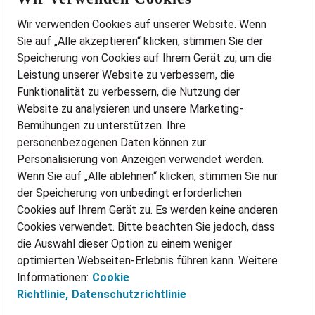
Wir stellen ein!
Wir verwenden Cookies auf unserer Website. Wenn
DEINE BERUFSGRUPPE
Sie auf „Alle akzeptieren“ klicken, stimmen Sie der
DEINE LEBENSSITUATION
Speicherung von Cookies auf Ihrem Gerät zu, um die
AMAZON JOBS
Leistung unserer Website zu verbessern, die
PARTNERSHIP WITH AIRBUS
Funktionalität zu verbessern, die Nutzung der
Website zu analysieren und unsere Marketing-
INITIATIV BEWERBEN
Über Adecco
Bemühungen zu unterstützen. Ihre
personenbezogenen Daten können zur
ÜBER UNS
Personalisierung von Anzeigen verwendet werden.
STANDORTE
Wenn Sie auf „Alle ablehnen“ klicken, stimmen Sie nur
BLOG
der Speicherung von unbedingt erforderlichen
PRESSE
Cookies auf Ihrem Gerät zu. Es werden keine anderen
NEWSLETTER
Cookies verwendet. Bitte beachten Sie jedoch, dass
KONTAKT
die Auswahl dieser Option zu einem weniger
optimierten Webseiten-Erlebnis führen kann. Weitere
@Adecco 2026
Informationen:
Cookie
IMPRESSUM
Richtlinie,
Datenschutzrichtlinie
DATENSCHUTZ
AGB