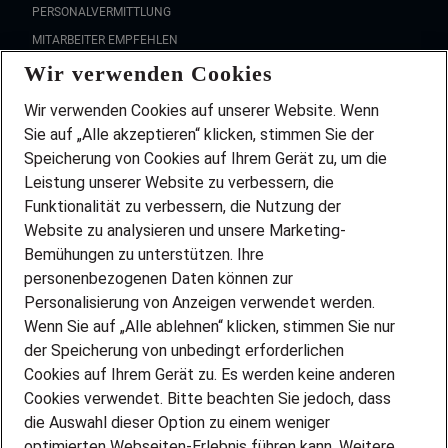
PERSONALVERMITTLUNG
MITARBEITER EMPFEHLEN
Wir verwenden Cookies
FAQ
Wir stellen ein!
Wir verwenden Cookies auf unserer Website. Wenn
DEINE BERUFSGRUPPE
Sie auf „Alle akzeptieren“ klicken, stimmen Sie der
DEINE LEBENSSITUATION
Speicherung von Cookies auf Ihrem Gerät zu, um die
AMAZON JOBS
Leistung unserer Website zu verbessern, die
PARTNERSHIP WITH AIRBUS
Funktionalität zu verbessern, die Nutzung der
Website zu analysieren und unsere Marketing-
INITIATIV BEWERBEN
Über Adecco
Bemühungen zu unterstützen. Ihre
personenbezogenen Daten können zur
ÜBER UNS
Personalisierung von Anzeigen verwendet werden.
STANDORTE
Wenn Sie auf „Alle ablehnen“ klicken, stimmen Sie nur
BLOG
der Speicherung von unbedingt erforderlichen
PRESSE
Cookies auf Ihrem Gerät zu. Es werden keine anderen
NEWSLETTER
Cookies verwendet. Bitte beachten Sie jedoch, dass
KONTAKT
die Auswahl dieser Option zu einem weniger
optimierten Webseiten-Erlebnis führen kann. Weitere