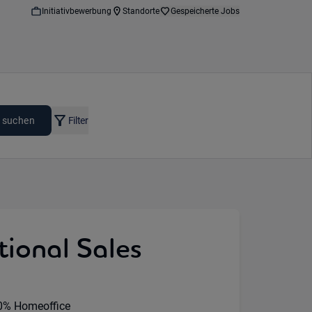
Initiativbewerbung
Standorte
Gespeicherte Jobs
 suchen
Filter
ional Sales
mote Option:
0% Homeoffice