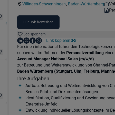
Kategorie:
Industry:
Wo
Villingen-Schwenningen
,
Baden-Württemberg
Vol
Standorte:
Region:
Ver
Per
Für Job bewerben
(Logistik & Transport) in 72336 Balingen
Job speichern
Auf LinkedIn teilen
Auf X teilen
Auf Facebook teilen
Link kopieren
Teile diesen Job
Auf WhatsApp teilen
Einleitung
Für einen international führenden Technologiekonzer
suchen wir im Rahmen der
Personalvermittlung
einen
Account Manager National Sales (m/w/d)
zur Betreuung und Weiterentwicklung von Channel-Par
Baden Würtemberg (Stuttgart, Ulm, Freiburg, Mannhe
in 27232 Sulingen
Ihre Aufgaben
Aufbau, Betreuung und Weiterentwicklung von C
Bereich Print- und Dokumentenlösungen
Identifikation, Qualifizierung und Gewinnung ne
Enterprise-Umfeld
Entwicklung individueller Lösungskonzepte im Be
 & Wartung) in 49808 Lingen (Ems) , 49716 Meppe