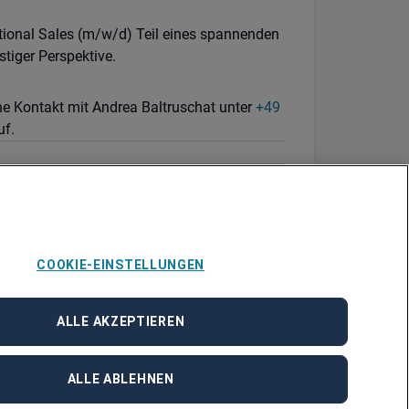
tional Sales (m/w/d) Teil eines spannenden
tiger Perspektive.
ne Kontakt mit Andrea Baltruschat unter
+49
f.
COOKIE-EINSTELLUNGEN
ALLE AKZEPTIEREN
ALLE ABLEHNEN