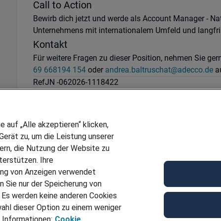
Call to Action
Bewirb dich jetzt und werde als Account Manager - Na
Unternehmens mit internationalem Umfeld und langfris
Kontakt
Für weitere Fragen zu dieser Position, nehmen Sie ger
69 668194 154
oder
andrea.baltruschat@adecco.de
au
Ref
JN -062026-1118422
Für Job bewerben
auf „Alle akzeptieren“ klicken,
erät zu, um die Leistung unserer
sern, die Nutzung der Website zu
erstützen. Ihre
ung von Anzeigen verwendet
n Sie nur der Speicherung von
. Es werden keine anderen Cookies
ahl dieser Option zu einem weniger
 Informationen:
Cookie