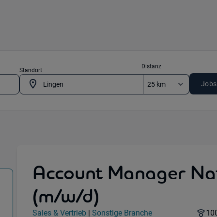
Distanz
Standort
Jobs
Account Manager Nat
(m/w/d)
 Villingen-Schwenningen
Jobdetails
Re
Sales & Vertrieb
|
Sonstige Branche
10