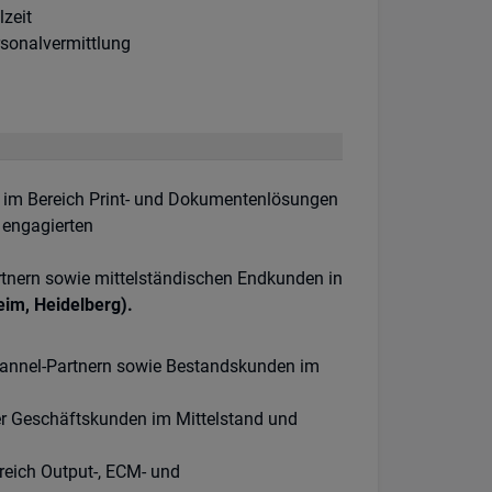
rkhours:
lzeit
tragsart:
sonalvermittlung
n im Bereich Print- und Dokumentenlösungen
 engagierten
tnern sowie mittelständischen Endkunden in
im, Heidelberg).
hannel-Partnern sowie Bestandskunden im
uer Geschäftskunden im Mittelstand und
reich Output-, ECM- und
n