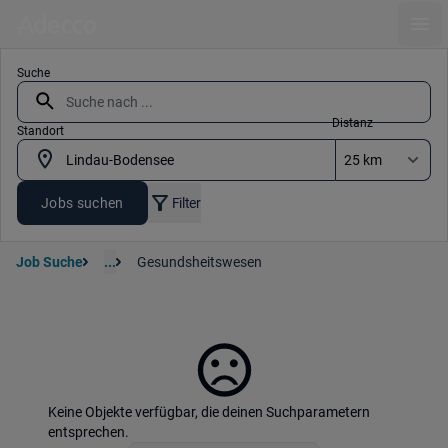
Ope
Suche
Distanz
Standort
Jobs suchen
Filter
Job Suche
...
Gesundsheitswesen
Keine Objekte verfügbar, die deinen Suchparametern
entsprechen.