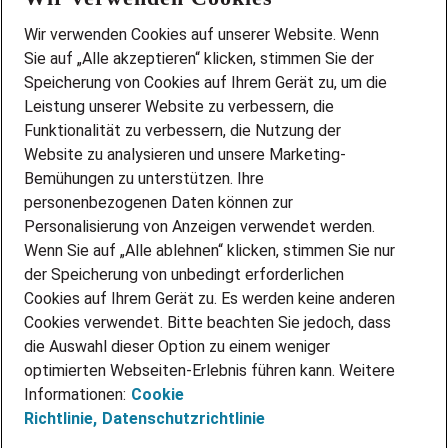
Wir stellen ein!
Wir verwenden Cookies auf unserer Website. Wenn
DEINE BERUFSGRUPPE
Sie auf „Alle akzeptieren“ klicken, stimmen Sie der
DEINE LEBENSSITUATION
Speicherung von Cookies auf Ihrem Gerät zu, um die
AMAZON JOBS
Leistung unserer Website zu verbessern, die
PARTNERSHIP WITH AIRBUS
Funktionalität zu verbessern, die Nutzung der
Website zu analysieren und unsere Marketing-
INITIATIV BEWERBEN
Über Adecco
Bemühungen zu unterstützen. Ihre
personenbezogenen Daten können zur
ÜBER UNS
Personalisierung von Anzeigen verwendet werden.
STANDORTE
Wenn Sie auf „Alle ablehnen“ klicken, stimmen Sie nur
BLOG
der Speicherung von unbedingt erforderlichen
PRESSE
Cookies auf Ihrem Gerät zu. Es werden keine anderen
NEWSLETTER
Cookies verwendet. Bitte beachten Sie jedoch, dass
KONTAKT
die Auswahl dieser Option zu einem weniger
optimierten Webseiten-Erlebnis führen kann. Weitere
@Adecco 2026
Informationen:
Cookie
IMPRESSUM
Richtlinie,
Datenschutzrichtlinie
DATENSCHUTZ
AGB