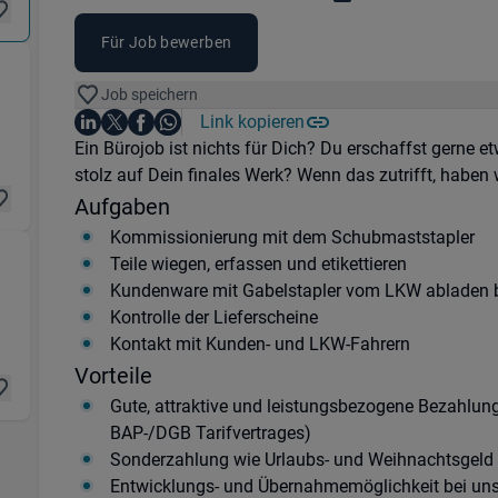
Für Job bewerben
Job speichern
andhaltung) in 63505 Langenselbold
Auf LinkedIn teilen
Auf X teilen
Auf Facebook teilen
Link kopieren
Teile diesen Job
Auf WhatsApp teilen
Einleitung
Ein Bürojob ist nichts für Dich? Du erschaffst gerne 
stolz auf Dein finales Werk? Wenn das zutrifft, haben 
Aufgaben
Kommissionierung mit dem Schubmaststapler
Teile wiegen, erfassen und etikettieren
Kundenware mit Gabelstapler vom LKW abladen 
andhaltung) in 63505 Langenselbold
Kontrolle der Lieferscheine
Kontakt mit Kunden- und LKW-Fahrern
Vorteile
Gute, attraktive und leistungsbezogene Bezahlung
BAP-/DGB Tarifvertrages)
Sonderzahlung wie Urlaubs- und Weihnachtsgeld
Entwicklungs- und Übernahmemöglichkeit bei un