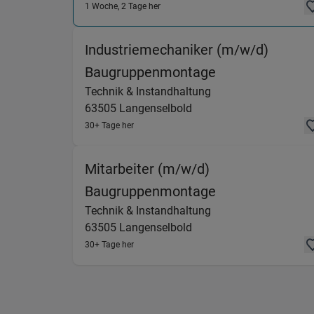
1 Woche, 2 Tage her
Industriemechaniker (m/w/d)
(Technik & Inst
Baugruppenmontage
Technik & Instandhaltung
63505
Langenselbold
30+ Tage her
Mitarbeiter (m/w/d)
(Technik & Inst
Baugruppenmontage
Technik & Instandhaltung
63505
Langenselbold
30+ Tage her