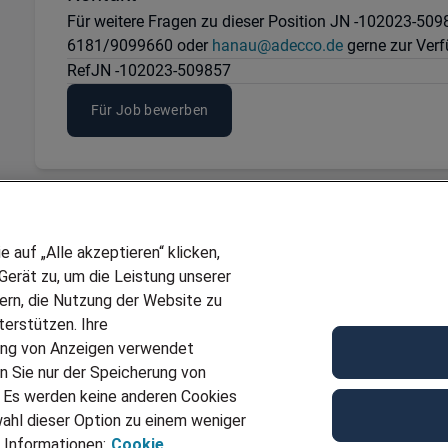
Für weitere Fragen zu dieser Position JN -102023-50
6181/9099660 oder
hanau@adecco.de
gerne zur Ver
Ref
JN -102023-509857
Für Job bewerben
auf „Alle akzeptieren“ klicken,
erät zu, um die Leistung unserer
sern, die Nutzung der Website zu
erstützen. Ihre
ung von Anzeigen verwendet
n Sie nur der Speicherung von
. Es werden keine anderen Cookies
ahl dieser Option zu einem weniger
 Informationen:
Cookie