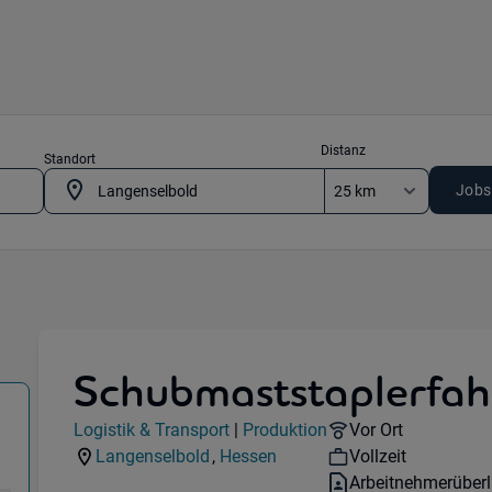
Distanz
Standort
Jobs
Schubmaststaplerfah
gistik & Transport) in 63505 Langenselbold
Jobdetails
Remote Option:
Logistik & Transport
|
Produktion
Vor Ort
Kategorie:
Industry:
Workhours:
Langenselbold
,
Hessen
Vollzeit
Standorte:
Region:
Vertragsart:
Arbeitnehmerüber