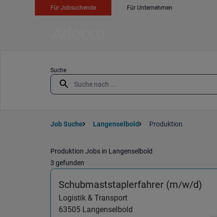
Für Jobsuchende
Für Unternehmen
Suche
Job Suche
Langenselbold
Produktion
Produktion Jobs in Langenselbold
3 gefunden
(Lo
Schubmaststaplerfahrer (m/w/d)
Logistik & Transport
63505
Langenselbold