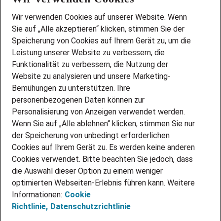
Wir stellen ein!
Wir verwenden Cookies auf unserer Website. Wenn
DEINE BERUFSGRUPPE
Sie auf „Alle akzeptieren“ klicken, stimmen Sie der
DEINE LEBENSSITUATION
Speicherung von Cookies auf Ihrem Gerät zu, um die
AMAZON JOBS
Leistung unserer Website zu verbessern, die
PARTNERSHIP WITH AIRBUS
Funktionalität zu verbessern, die Nutzung der
Website zu analysieren und unsere Marketing-
INITIATIV BEWERBEN
Über Adecco
Bemühungen zu unterstützen. Ihre
personenbezogenen Daten können zur
ÜBER UNS
Personalisierung von Anzeigen verwendet werden.
STANDORTE
Wenn Sie auf „Alle ablehnen“ klicken, stimmen Sie nur
BLOG
der Speicherung von unbedingt erforderlichen
PRESSE
Cookies auf Ihrem Gerät zu. Es werden keine anderen
NEWSLETTER
Cookies verwendet. Bitte beachten Sie jedoch, dass
KONTAKT
die Auswahl dieser Option zu einem weniger
optimierten Webseiten-Erlebnis führen kann. Weitere
@Adecco 2026
Informationen:
Cookie
IMPRESSUM
Richtlinie,
Datenschutzrichtlinie
DATENSCHUTZ
AGB