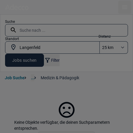
Ope
Suche
Distanz
Standort
Jobs suchen
Filter
Job Suche
...
Medizin & Pädagogik
Keine Objekte verfügbar, die deinen Suchparametern
entsprechen.