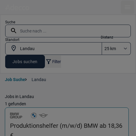
Ope
Suche
Distanz
Standort
Jobs suchen
Filter
Job Suche
Landau
Jobs in Landau
1 gefunden
Produktionshelfer (m/w/d) BMW ab 18,36
(Produktion & Fertigung) in 94405 Landau an 
€