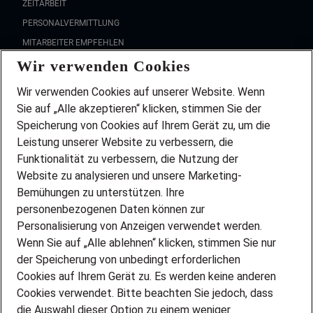
ZEITARBEIT
PERSONALVERMITTLUNG
MITARBEITER EMPFEHLEN
Wir verwenden Cookies
FAQ
Wir stellen ein!
Wir verwenden Cookies auf unserer Website. Wenn
DEINE BERUFSGRUPPE
Sie auf „Alle akzeptieren“ klicken, stimmen Sie der
DEINE LEBENSSITUATION
Speicherung von Cookies auf Ihrem Gerät zu, um die
AMAZON JOBS
Leistung unserer Website zu verbessern, die
PARTNERSHIP WITH AIRBUS
Funktionalität zu verbessern, die Nutzung der
Website zu analysieren und unsere Marketing-
INITIATIV BEWERBEN
Über Adecco
Bemühungen zu unterstützen. Ihre
personenbezogenen Daten können zur
ÜBER UNS
Personalisierung von Anzeigen verwendet werden.
STANDORTE
Wenn Sie auf „Alle ablehnen“ klicken, stimmen Sie nur
BLOG
der Speicherung von unbedingt erforderlichen
PRESSE
Cookies auf Ihrem Gerät zu. Es werden keine anderen
NEWSLETTER
Cookies verwendet. Bitte beachten Sie jedoch, dass
KONTAKT
die Auswahl dieser Option zu einem weniger