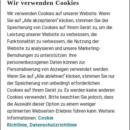
Wir verwenden Cookies
FAQ
Wir stellen ein!
Wir verwenden Cookies auf unserer Website. Wenn
DEINE BERUFSGRUPPE
Sie auf „Alle akzeptieren“ klicken, stimmen Sie der
DEINE LEBENSSITUATION
Speicherung von Cookies auf Ihrem Gerät zu, um die
AMAZON JOBS
Leistung unserer Website zu verbessern, die
PARTNERSHIP WITH AIRBUS
Funktionalität zu verbessern, die Nutzung der
Website zu analysieren und unsere Marketing-
INITIATIV BEWERBEN
Über Adecco
Bemühungen zu unterstützen. Ihre
personenbezogenen Daten können zur
ÜBER UNS
Personalisierung von Anzeigen verwendet werden.
STANDORTE
Wenn Sie auf „Alle ablehnen“ klicken, stimmen Sie nur
BLOG
der Speicherung von unbedingt erforderlichen
PRESSE
Cookies auf Ihrem Gerät zu. Es werden keine anderen
NEWSLETTER
Cookies verwendet. Bitte beachten Sie jedoch, dass
KONTAKT
die Auswahl dieser Option zu einem weniger
optimierten Webseiten-Erlebnis führen kann. Weitere
@Adecco 2026
Informationen:
Cookie
IMPRESSUM
Richtlinie,
Datenschutzrichtlinie
DATENSCHUTZ