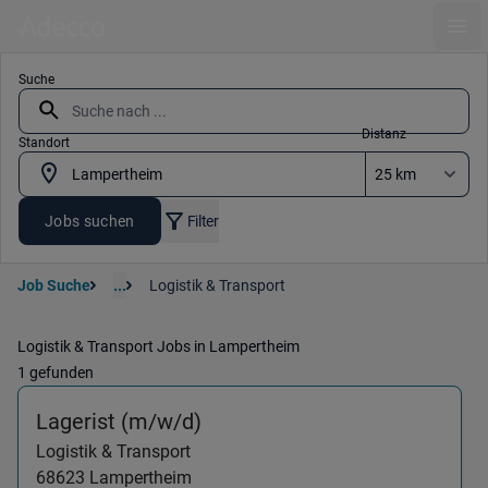
Ope
Suche
Distanz
Standort
Jobs suchen
Filter
Job Suche
...
Logistik & Transport
Logistik & Transport Jobs in Lampertheim
1 gefunden
(Logistik & Transport) in 68
Lagerist (m/w/d)
Logistik & Transport
68623
Lampertheim