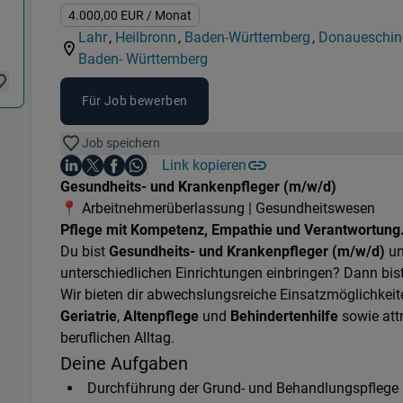
Kategorie:
Industry:
Gehalt:
4.000,00
EUR
/ Monat
Lahr
,
Heilbronn
,
Baden-Württemberg
,
Donaueschin
Standorte:
Standorte:
Region:
Standorte:
Baden- Württemberg
Region:
Für Job bewerben
Job speichern
Auf LinkedIn teilen
Auf X teilen
Auf Facebook teilen
Link kopieren
Teile diesen Job
Auf WhatsApp teilen
Einleitung
Gesundheits- und Krankenpfleger (m/w/d)
📍 Arbeitnehmerüberlassung | Gesundheitswesen
Pflege mit Kompetenz, Empathie und Verantwortung
Du bist
Gesundheits- und Krankenpfleger (m/w/d)
un
unterschiedlichen Einrichtungen einbringen? Dann bis
Wir bieten dir abwechslungsreiche Einsatzmöglichkeit
Geriatrie
,
Altenpflege
und
Behindertenhilfe
sowie att
beruflichen Alltag.
Deine Aufgaben
Durchführung der Grund- und Behandlungspflege