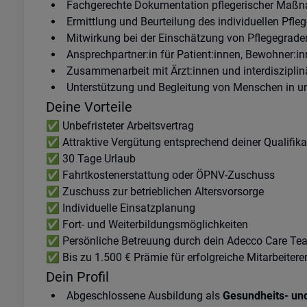
Fachgerechte Dokumentation pflegerischer Maß
Ermittlung und Beurteilung des individuellen Pfle
Mitwirkung bei der Einschätzung von Pflegegrade
Ansprechpartner:in für Patient:innen, Bewohner:i
Zusammenarbeit mit Ärzt:innen und interdiszipli
Unterstützung und Begleitung von Menschen in un
Deine Vorteile
✅ Unbefristeter Arbeitsvertrag
✅ Attraktive Vergütung entsprechend deiner Qualifik
✅ 30 Tage Urlaub
✅ Fahrtkostenerstattung oder ÖPNV-Zuschuss
✅ Zuschuss zur betrieblichen Altersvorsorge
✅ Individuelle Einsatzplanung
✅ Fort- und Weiterbildungsmöglichkeiten
✅ Persönliche Betreuung durch dein Adecco Care Te
✅ Bis zu 1.500 € Prämie für erfolgreiche Mitarbeite
Dein Profil
Abgeschlossene Ausbildung als
Gesundheits- un