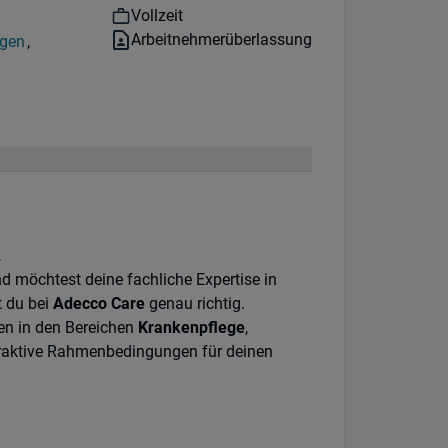
Workhours:
Vollzeit
Vertragsart:
Arbeitnehmerüberlassung
gen
,
.
d möchtest deine fachliche Expertise in
t du bei
Adecco Care
genau richtig.
en in den Bereichen
Krankenpflege
,
raktive Rahmenbedingungen für deinen