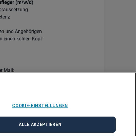
pfleger (m/w/d)
 Voraussetzung
etenz
en und Angehörigen
n einen kühlen Kopf
r Mail:
COOKIE-EINSTELLUNGEN
ALLE AKZEPTIEREN