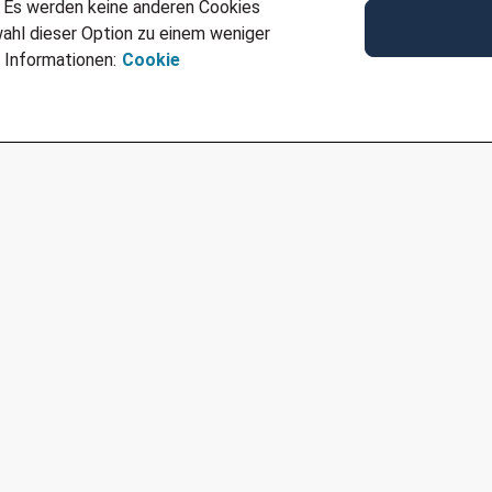
. Es werden keine anderen Cookies
79098 Freiburg
ahl dieser Option zu einem weniger
Ref
JN -042024-582952
 Informationen:
Cookie
Für Job bewerben