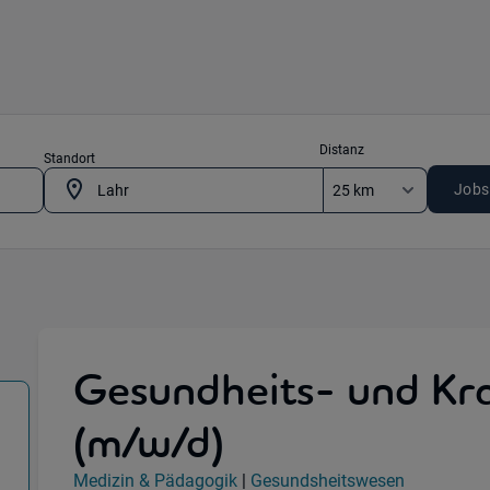
Distanz
Standort
Jobs
Gesundheits- und Kr
(m/w/d)
933 Lahr , 74072 Heilbronn , 78166 Donauesching
Jobdetails
Medizin & Pädagogik
|
Gesundsheitswesen