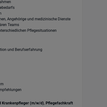
nahmen
gebedarfs
n
nnen, Angehörige und medizinische Dienste
nären Teams
terschiedlichen Pflegesituationen
ation und Berufserfahrung
am
rempfehlungen
d Krankenpfleger (m/w/d)
,
Pflegefachkraft