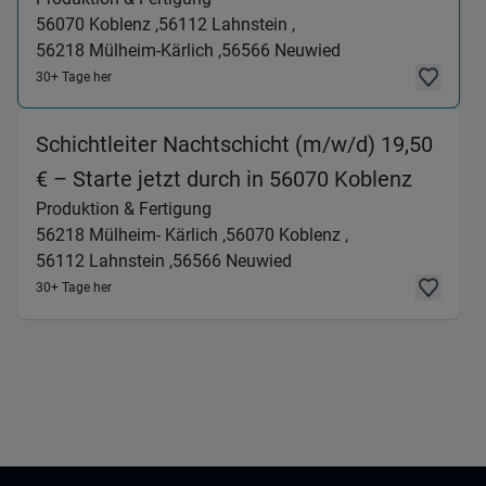
56070
Koblenz ,
56112
Lahnstein ,
56218
Mülheim-Kärlich ,
56566
Neuwied
30+ Tage her
Schichtleiter Nachtschicht (m/w/d) 19,50
(Produk
€ – Starte jetzt durch in 56070 Koblenz
Produktion & Fertigung
56218
Mülheim- Kärlich ,
56070
Koblenz ,
56112
Lahnstein ,
56566
Neuwied
30+ Tage her