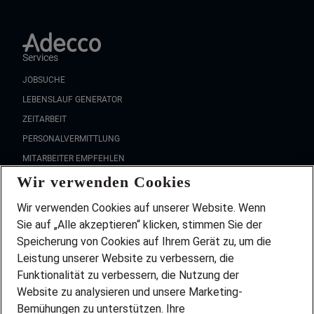
Services
JOBSUCHE
LEBENSLAUF GENERATOR
ZEITARBEIT
PERSONALVERMITTLUNG
MITARBEITER EMPFEHLEN
Wir verwenden Cookies
FAQ
Wir stellen ein!
Wir verwenden Cookies auf unserer Website. Wenn
DEINE BERUFSGRUPPE
Sie auf „Alle akzeptieren“ klicken, stimmen Sie der
DEINE LEBENSSITUATION
Speicherung von Cookies auf Ihrem Gerät zu, um die
AMAZON JOBS
Leistung unserer Website zu verbessern, die
PARTNERSHIP WITH AIRBUS
Funktionalität zu verbessern, die Nutzung der
Website zu analysieren und unsere Marketing-
INITIATIV BEWERBEN
Über Adecco
Bemühungen zu unterstützen. Ihre