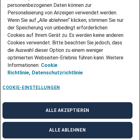
personenbezogenen Daten können zur
ÜBER UNS
Personalisierung von Anzeigen verwendet werden.
STANDORTE
Wenn Sie auf „Alle ablehnen“ klicken, stimmen Sie nur
BLOG
der Speicherung von unbedingt erforderlichen
PRESSE
Cookies auf Ihrem Gerät zu. Es werden keine anderen
NEWSLETTER
Cookies verwendet. Bitte beachten Sie jedoch, dass
KONTAKT
die Auswahl dieser Option zu einem weniger
optimierten Webseiten-Erlebnis führen kann. Weitere
@Adecco 2026
Informationen:
Cookie
IMPRESSUM
Richtlinie,
Datenschutzrichtlinie
DATENSCHUTZ
AGB
NUTZUNGSBEDINGUNGEN
COOKIE-EINSTELLUNGEN
COOKIE-RICHTLINIEN
COOKIE-EINSTELLUNGEN
CODE OF CONDUCT
BESCHWERDESTELLE
ALLE AKZEPTIEREN
linkedin
Facebook
Instagram
ALLE ABLEHNEN