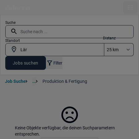
Ope
Suche
Distanz
Standort
Jobs suchen
Filter
Job Suche
...
Produktion & Fertigung
Keine Objekte verfügbar, die deinen Suchparametern
entsprechen.