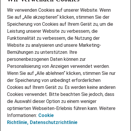
Wir stellen ein!
Wir verwenden Cookies auf unserer Website. Wenn
DEINE BERUFSGRUPPE
Sie auf „Alle akzeptieren“ klicken, stimmen Sie der
DEINE LEBENSSITUATION
Speicherung von Cookies auf Ihrem Gerät zu, um die
AMAZON JOBS
Leistung unserer Website zu verbessern, die
PARTNERSHIP WITH AIRBUS
Funktionalität zu verbessern, die Nutzung der
Website zu analysieren und unsere Marketing-
INITIATIV BEWERBEN
Über Adecco
Bemühungen zu unterstützen. Ihre
personenbezogenen Daten können zur
ÜBER UNS
Personalisierung von Anzeigen verwendet werden.
STANDORTE
Wenn Sie auf „Alle ablehnen“ klicken, stimmen Sie nur
BLOG
der Speicherung von unbedingt erforderlichen
PRESSE
Cookies auf Ihrem Gerät zu. Es werden keine anderen
NEWSLETTER
Cookies verwendet. Bitte beachten Sie jedoch, dass
KONTAKT
die Auswahl dieser Option zu einem weniger
optimierten Webseiten-Erlebnis führen kann. Weitere
@Adecco 2026
Informationen:
Cookie
IMPRESSUM
Richtlinie,
Datenschutzrichtlinie
DATENSCHUTZ
AGB