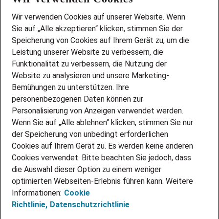
Wir stellen ein!
Wir verwenden Cookies auf unserer Website. Wenn
DEINE BERUFSGRUPPE
Sie auf „Alle akzeptieren“ klicken, stimmen Sie der
DEINE LEBENSSITUATION
Speicherung von Cookies auf Ihrem Gerät zu, um die
AMAZON JOBS
Leistung unserer Website zu verbessern, die
PARTNERSHIP WITH AIRBUS
Funktionalität zu verbessern, die Nutzung der
Website zu analysieren und unsere Marketing-
INITIATIV BEWERBEN
Über Adecco
Bemühungen zu unterstützen. Ihre
personenbezogenen Daten können zur
ÜBER UNS
Personalisierung von Anzeigen verwendet werden.
STANDORTE
Wenn Sie auf „Alle ablehnen“ klicken, stimmen Sie nur
BLOG
der Speicherung von unbedingt erforderlichen
PRESSE
Cookies auf Ihrem Gerät zu. Es werden keine anderen
NEWSLETTER
Cookies verwendet. Bitte beachten Sie jedoch, dass
KONTAKT
die Auswahl dieser Option zu einem weniger
optimierten Webseiten-Erlebnis führen kann. Weitere
@Adecco 2026
Informationen:
Cookie
IMPRESSUM
Richtlinie,
Datenschutzrichtlinie
DATENSCHUTZ
AGB