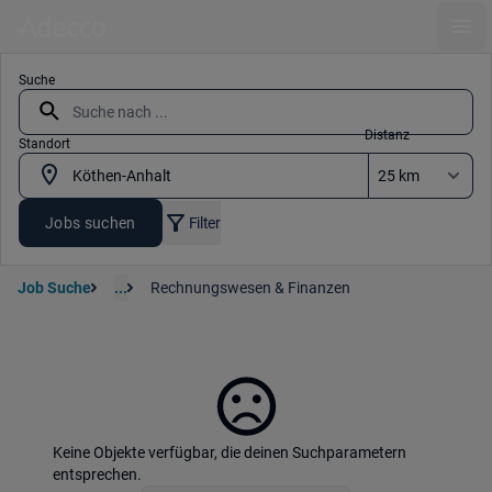
Ope
Suche
Distanz
Standort
Jobs suchen
Filter
Job Suche
...
Rechnungswesen & Finanzen
Keine Objekte verfügbar, die deinen Suchparametern
entsprechen.