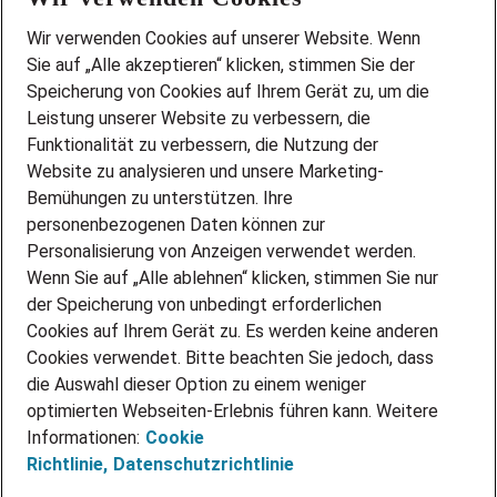
Wir stellen ein!
Wir verwenden Cookies auf unserer Website. Wenn
DEINE BERUFSGRUPPE
Sie auf „Alle akzeptieren“ klicken, stimmen Sie der
DEINE LEBENSSITUATION
Speicherung von Cookies auf Ihrem Gerät zu, um die
AMAZON JOBS
Leistung unserer Website zu verbessern, die
PARTNERSHIP WITH AIRBUS
Funktionalität zu verbessern, die Nutzung der
Website zu analysieren und unsere Marketing-
INITIATIV BEWERBEN
Über Adecco
Bemühungen zu unterstützen. Ihre
personenbezogenen Daten können zur
ÜBER UNS
Personalisierung von Anzeigen verwendet werden.
STANDORTE
Wenn Sie auf „Alle ablehnen“ klicken, stimmen Sie nur
BLOG
der Speicherung von unbedingt erforderlichen
PRESSE
Cookies auf Ihrem Gerät zu. Es werden keine anderen
NEWSLETTER
Cookies verwendet. Bitte beachten Sie jedoch, dass
KONTAKT
die Auswahl dieser Option zu einem weniger
optimierten Webseiten-Erlebnis führen kann. Weitere
@Adecco 2026
Informationen:
Cookie
IMPRESSUM
Richtlinie,
Datenschutzrichtlinie
DATENSCHUTZ
AGB