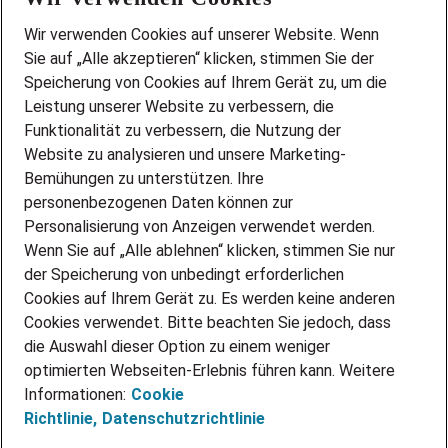
Wir stellen ein!
Wir verwenden Cookies auf unserer Website. Wenn
DEINE BERUFSGRUPPE
Sie auf „Alle akzeptieren“ klicken, stimmen Sie der
DEINE LEBENSSITUATION
Speicherung von Cookies auf Ihrem Gerät zu, um die
AMAZON JOBS
Leistung unserer Website zu verbessern, die
PARTNERSHIP WITH AIRBUS
Funktionalität zu verbessern, die Nutzung der
Website zu analysieren und unsere Marketing-
INITIATIV BEWERBEN
Über Adecco
Bemühungen zu unterstützen. Ihre
personenbezogenen Daten können zur
ÜBER UNS
Personalisierung von Anzeigen verwendet werden.
STANDORTE
Wenn Sie auf „Alle ablehnen“ klicken, stimmen Sie nur
BLOG
der Speicherung von unbedingt erforderlichen
PRESSE
Cookies auf Ihrem Gerät zu. Es werden keine anderen
NEWSLETTER
Cookies verwendet. Bitte beachten Sie jedoch, dass
KONTAKT
die Auswahl dieser Option zu einem weniger
optimierten Webseiten-Erlebnis führen kann. Weitere
@Adecco 2026
Informationen:
Cookie
IMPRESSUM
Richtlinie,
Datenschutzrichtlinie
DATENSCHUTZ
AGB