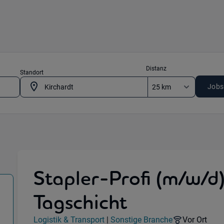
Distanz
Standort
Jobs
Stapler-Profi (m/w/d)
Tagschicht
 74912 Kirchardt
Jobdetails
Remote Opt
Logistik & Transport
|
Sonstige Branche
Vor Ort