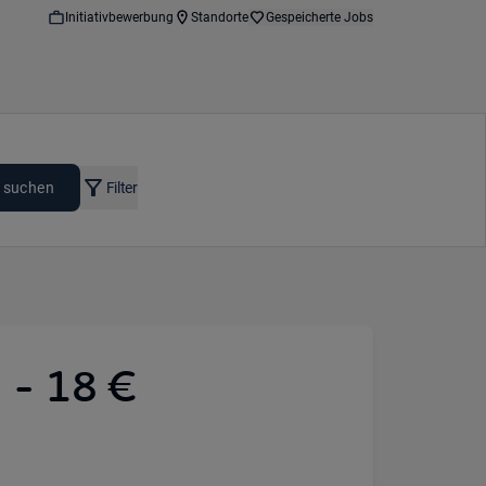
Initiativbewerbung
Standorte
Gespeicherte Jobs
 suchen
Filter
 - 18 €
ion: