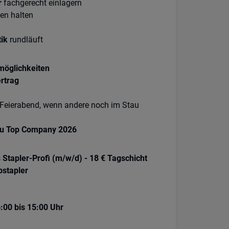
r
fachgerecht einlagern
en halten
tik
rundläuft
tmöglichkeiten
rtrag
Feierabend, wenn andere noch im Stau
u Top Company 2026
s
Stapler-Profi (m/w/d) - 18 € Tagschicht
bstapler
:00 bis 15:00 Uhr