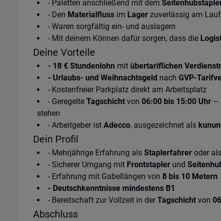
- Paletten anschließend mit dem
Seitenhubstaple
- Den
Materialfluss
im
Lager
zuverlässig am Lauf
- Waren sorgfältig ein- und auslagern
- Mit deinem Können dafür sorgen, dass die
Logis
Deine Vorteile
- 18 € Stundenlohn
mit
übertariflichen Verdiens
- Urlaubs- und Weihnachtsgeld
nach
GVP-Tarifve
- Kostenfreier Parkplatz direkt am Arbeitsplatz
- Geregelte
Tagschicht
von
06:00 bis 15:00 Uhr
– 
stehen
- Arbeitgeber ist
Adecco
, ausgezeichnet als
kunun
Dein Profil
- Mehrjährige Erfahrung als
Staplerfahrer
oder al
- Sicherer Umgang mit
Frontstapler
und
Seitenhu
- Erfahrung mit Gabellängen von
8 bis 10 Metern
- Deutschkenntnisse mindestens B1
- Bereitschaft zur Vollzeit in der
Tagschicht
von
06
Abschluss