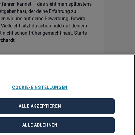
fahren kannst – das sieht man spätestens
itgeber hast, der deine Erfahrung zu
euen wir uns auf deine Bewerbung. Bewirb
. Vielleicht sitzt du schon bald auf deinem
t nicht schon früher gemacht hast. Starte
rchardt
.
u dieser Position JN -072026-1125779 unter
.
COOKIE-EINSTELLUNGEN
ALLE AKZEPTIEREN
ALLE ABLEHNEN