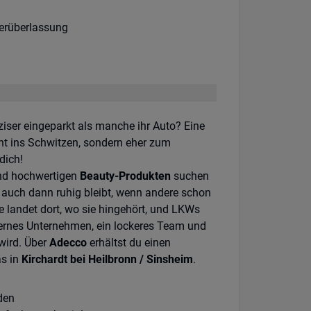
:
:
erüberlassung
iser eingeparkt als manche ihr Auto? Eine
cht ins Schwitzen, sondern eher zum
dich!
d hochwertigen
Beauty-Produkten
suchen
r auch dann ruhig bleibt, wenn andere schon
tte landet dort, wo sie hingehört, und LKWs
dernes Unternehmen, ein lockeres Team und
wird. Über
Adecco
erhältst du einen
as in
Kirchardt bei Heilbronn / Sinsheim
.
den