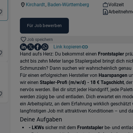
Kategorie:
Industry:
Workhours
Kirchardt
,
Baden-Württemberg
Vollzeit
Standorte:
Region:
Vertragsart
Arbeitnehm
Für Job bewerben
k & Transport) in 74912 Kirchardt
Job speichern
Auf LinkedIn teilen
Auf X teilen
Auf Facebook teilen
Link kopieren
Teile diesen Job
Auf WhatsApp teilen
Einleitung
Hand aufs Herz: Du bekommst einen
Frontstapler
präz
acht bis zehn Meter lange Staplergabel bringt dich ni
Schmunzeln? Dann suchen wir wahrscheinlich genau 
gistik & Transport) in 74912 Kirchardt
Für einen erfolgreichen Hersteller von
Haarspangen
un
wir einen
Stapler-Profi (m/w/d) - 18 € Tagschicht
, de
nervös werden. Bei dir sitzt jeder Handgriff, jede Pale
werden zügig be- und entladen. Dich erwartet ein mo
ein Arbeitsplatz, an dem Erfahrung wirklich geschätzt 
langfristigen Job mit attraktiven Konditionen – und d
Deine Aufgaben
- LKWs
sicher mit dem
Frontstapler
be- und entla