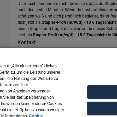
Du musst niemandem mehr beweisen, dass du Stapler 
nach den ersten Minuten. Wenn du Lust auf einen Arbe
schätzen weiß und dich persönlich begleitet, dann fr
dich jetzt als
Stapler-Profi (m/w/d) - 18 € Tagschicht
neuen Stapler und fragst dich, warum du diesen Schrit
jetzt als
Stapler-Profi (m/w/d) - 18 € Tagschicht
in
Ki
Kontakt
Gerne steht Dir Marie-Luise Weis für weitere Fragen z
0726194170 oder
sinsheim@adecco.de
zur Verfügung
Ref
JN -072026-1125779
auf „Alle akzeptieren“ klicken,
erät zu, um die Leistung unserer
Für Job bewerben
sern, die Nutzung der Website zu
erstützen. Ihre
ung von Anzeigen verwendet
n Sie nur der Speicherung von
. Es werden keine anderen Cookies
ahl dieser Option zu einem weniger
 Informationen:
Cookie