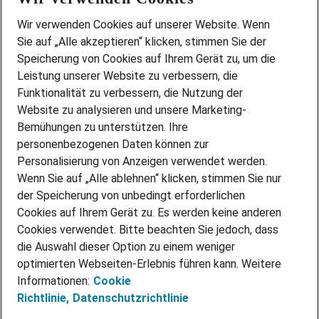
Wir stellen ein!
Wir verwenden Cookies auf unserer Website. Wenn
DEINE BERUFSGRUPPE
Sie auf „Alle akzeptieren“ klicken, stimmen Sie der
DEINE LEBENSSITUATION
Speicherung von Cookies auf Ihrem Gerät zu, um die
AMAZON JOBS
Leistung unserer Website zu verbessern, die
PARTNERSHIP WITH AIRBUS
Funktionalität zu verbessern, die Nutzung der
Website zu analysieren und unsere Marketing-
INITIATIV BEWERBEN
Über Adecco
Bemühungen zu unterstützen. Ihre
personenbezogenen Daten können zur
ÜBER UNS
Personalisierung von Anzeigen verwendet werden.
STANDORTE
Wenn Sie auf „Alle ablehnen“ klicken, stimmen Sie nur
BLOG
der Speicherung von unbedingt erforderlichen
PRESSE
Cookies auf Ihrem Gerät zu. Es werden keine anderen
NEWSLETTER
Cookies verwendet. Bitte beachten Sie jedoch, dass
KONTAKT
die Auswahl dieser Option zu einem weniger
optimierten Webseiten-Erlebnis führen kann. Weitere
@Adecco 2026
Informationen:
Cookie
IMPRESSUM
Richtlinie,
Datenschutzrichtlinie
DATENSCHUTZ
AGB