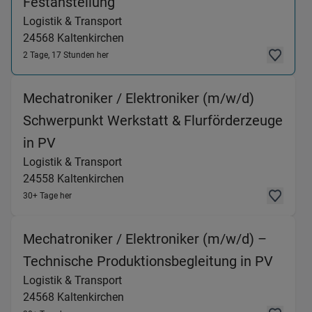
(Logistik & Transport) in 24568
Festanstellung
Logistik & Transport
24568
Kaltenkirchen
2 Tage, 17 Stunden her
Mechatroniker / Elektroniker (m/w/d)
Schwerpunkt Werkstatt & Flurförderzeuge
(Logistik & Transport) in 24558 Kaltenki
in PV
Logistik & Transport
24558
Kaltenkirchen
30+ Tage her
Mechatroniker / Elektroniker (m/w/d) –
(Logis
Technische Produktionsbegleitung in PV
Logistik & Transport
24568
Kaltenkirchen