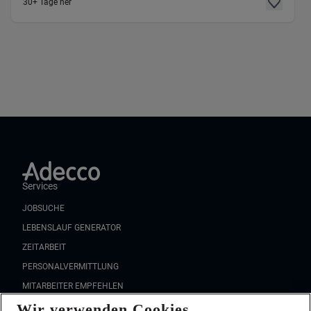
30+ Tage her
Services
JOBSUCHE
LEBENSLAUF GENERATOR
ZEITARBEIT
PERSONALVERMITTLUNG
MITARBEITER EMPFEHLEN
Wir verwenden Cookies
FAQ