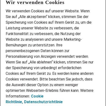
Wir verwenden Cookies
FAQ
Wir stellen ein!
Wir verwenden Cookies auf unserer Website. Wenn
DEINE BERUFSGRUPPE
Sie auf „Alle akzeptieren“ klicken, stimmen Sie der
DEINE LEBENSSITUATION
Speicherung von Cookies auf Ihrem Gerät zu, um die
AMAZON JOBS
Leistung unserer Website zu verbessern, die
PARTNERSHIP WITH AIRBUS
Funktionalität zu verbessern, die Nutzung der
Website zu analysieren und unsere Marketing-
INITIATIV BEWERBEN
Über Adecco
Bemühungen zu unterstützen. Ihre
personenbezogenen Daten können zur
ÜBER UNS
Personalisierung von Anzeigen verwendet werden.
STANDORTE
Wenn Sie auf „Alle ablehnen“ klicken, stimmen Sie nur
BLOG
der Speicherung von unbedingt erforderlichen
PRESSE
Cookies auf Ihrem Gerät zu. Es werden keine anderen
NEWSLETTER
Cookies verwendet. Bitte beachten Sie jedoch, dass
KONTAKT
die Auswahl dieser Option zu einem weniger
optimierten Webseiten-Erlebnis führen kann. Weitere
@Adecco 2026
Informationen:
Cookie
IMPRESSUM
Richtlinie,
Datenschutzrichtlinie
DATENSCHUTZ