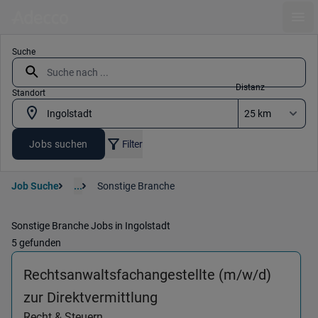
Ope
Suche
Distanz
Standort
Jobs suchen
Filter
Job Suche
...
Sonstige Branche
Sonstige Branche Jobs in Ingolstadt
5 gefunden
Rechtsanwaltsfachangestellte (m/w/d)
(Recht & Steuern) in 850
zur Direktvermittlung
Recht & Steuern