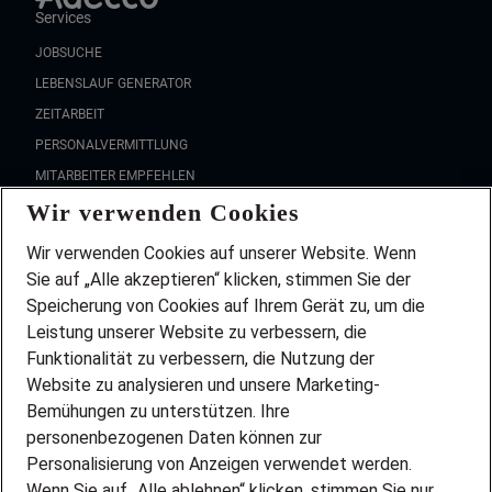
Services
JOBSUCHE
LEBENSLAUF GENERATOR
ZEITARBEIT
PERSONALVERMITTLUNG
MITARBEITER EMPFEHLEN
Wir verwenden Cookies
FAQ
Wir stellen ein!
Wir verwenden Cookies auf unserer Website. Wenn
DEINE BERUFSGRUPPE
Sie auf „Alle akzeptieren“ klicken, stimmen Sie der
DEINE LEBENSSITUATION
Speicherung von Cookies auf Ihrem Gerät zu, um die
AMAZON JOBS
Leistung unserer Website zu verbessern, die
PARTNERSHIP WITH AIRBUS
Funktionalität zu verbessern, die Nutzung der
Website zu analysieren und unsere Marketing-
INITIATIV BEWERBEN
Über Adecco
Bemühungen zu unterstützen. Ihre
personenbezogenen Daten können zur
ÜBER UNS
Personalisierung von Anzeigen verwendet werden.
STANDORTE
Wenn Sie auf „Alle ablehnen“ klicken, stimmen Sie nur