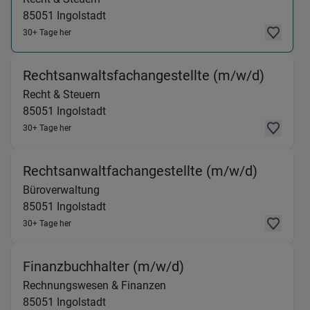
85051
Ingolstadt
30+ Tage her
(Recht 
Rechtsanwaltsfachangestellte (m/w/d)
Recht & Steuern
85051
Ingolstadt
30+ Tage her
(Bürover
Rechtsanwaltfachangestellte (m/w/d)
Büroverwaltung
85051
Ingolstadt
30+ Tage her
(Rechnungswesen & 
Finanzbuchhalter (m/w/d)
Rechnungswesen & Finanzen
85051
Ingolstadt