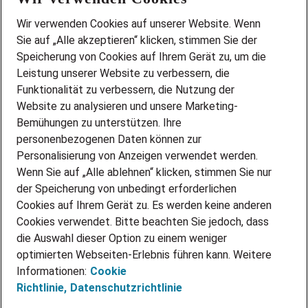
Wir stellen ein!
Wir verwenden Cookies auf unserer Website. Wenn
DEINE BERUFSGRUPPE
Sie auf „Alle akzeptieren“ klicken, stimmen Sie der
DEINE LEBENSSITUATION
Speicherung von Cookies auf Ihrem Gerät zu, um die
AMAZON JOBS
Leistung unserer Website zu verbessern, die
PARTNERSHIP WITH AIRBUS
Funktionalität zu verbessern, die Nutzung der
Website zu analysieren und unsere Marketing-
INITIATIV BEWERBEN
Über Adecco
Bemühungen zu unterstützen. Ihre
personenbezogenen Daten können zur
ÜBER UNS
Personalisierung von Anzeigen verwendet werden.
STANDORTE
Wenn Sie auf „Alle ablehnen“ klicken, stimmen Sie nur
BLOG
der Speicherung von unbedingt erforderlichen
PRESSE
Cookies auf Ihrem Gerät zu. Es werden keine anderen
NEWSLETTER
Cookies verwendet. Bitte beachten Sie jedoch, dass
KONTAKT
die Auswahl dieser Option zu einem weniger
optimierten Webseiten-Erlebnis führen kann. Weitere
@Adecco 2026
Informationen:
Cookie
IMPRESSUM
Richtlinie,
Datenschutzrichtlinie
DATENSCHUTZ
AGB