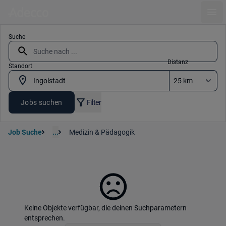
Ope
Suche
Distanz
Standort
Jobs suchen
Filter
Job Suche
...
Medizin & Pädagogik
Keine Objekte verfügbar, die deinen Suchparametern
entsprechen.