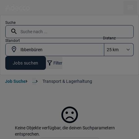
Ope
Suche
Distanz
Standort
Jobs suchen
Filter
Job Suche
...
Transport & Lagerhaltung
Keine Objekte verfügbar, die deinen Suchparametern
entsprechen.