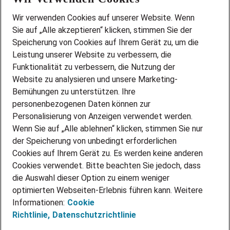
Wir stellen ein!
Wir verwenden Cookies auf unserer Website. Wenn
DEINE BERUFSGRUPPE
Sie auf „Alle akzeptieren“ klicken, stimmen Sie der
DEINE LEBENSSITUATION
Speicherung von Cookies auf Ihrem Gerät zu, um die
AMAZON JOBS
Leistung unserer Website zu verbessern, die
PARTNERSHIP WITH AIRBUS
Funktionalität zu verbessern, die Nutzung der
Website zu analysieren und unsere Marketing-
INITIATIV BEWERBEN
Über Adecco
Bemühungen zu unterstützen. Ihre
personenbezogenen Daten können zur
ÜBER UNS
Personalisierung von Anzeigen verwendet werden.
STANDORTE
Wenn Sie auf „Alle ablehnen“ klicken, stimmen Sie nur
BLOG
der Speicherung von unbedingt erforderlichen
PRESSE
Cookies auf Ihrem Gerät zu. Es werden keine anderen
NEWSLETTER
Cookies verwendet. Bitte beachten Sie jedoch, dass
KONTAKT
die Auswahl dieser Option zu einem weniger
optimierten Webseiten-Erlebnis führen kann. Weitere
@Adecco 2026
Informationen:
Cookie
IMPRESSUM
Richtlinie,
Datenschutzrichtlinie
DATENSCHUTZ
AGB