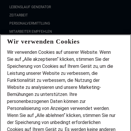
LEBENSLAUF GENERATOR
ZEITARBEIT
PERSONALVERMITTLUNG
MITARBEITER EMPFEHLEN
Wir verwenden Cookies
FAQ
Wir stellen ein!
Wir verwenden Cookies auf unserer Website. Wenn
DEINE BERUFSGRUPPE
Sie auf „Alle akzeptieren“ klicken, stimmen Sie der
DEINE LEBENSSITUATION
Speicherung von Cookies auf Ihrem Gerät zu, um die
AMAZON JOBS
Leistung unserer Website zu verbessern, die
PARTNERSHIP WITH AIRBUS
Funktionalität zu verbessern, die Nutzung der
Website zu analysieren und unsere Marketing-
INITIATIV BEWERBEN
Über Adecco
Bemühungen zu unterstützen. Ihre
personenbezogenen Daten können zur
ÜBER UNS
Personalisierung von Anzeigen verwendet werden.
STANDORTE
Wenn Sie auf „Alle ablehnen“ klicken, stimmen Sie nur
BLOG
der Speicherung von unbedingt erforderlichen
PRESSE
Cookies auf Ihrem Gerät zu. Es werden keine anderen