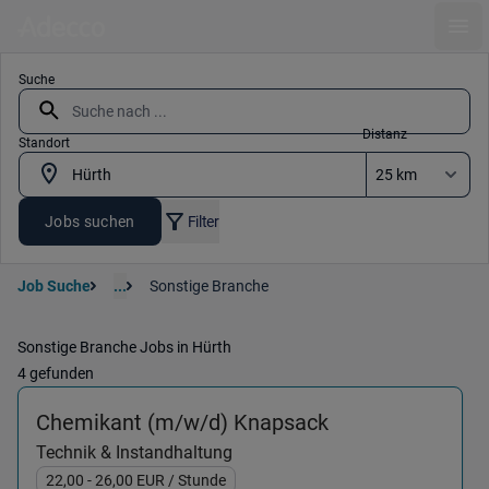
Ope
Suche
Distanz
Standort
Jobs suchen
Filter
Job Suche
...
Sonstige Branche
Sonstige Branche Jobs in Hürth
4 gefunden
(Technik & Insta
Chemikant (m/w/d) Knapsack
Technik & Instandhaltung
22,00
- 26,00
EUR
/ Stunde