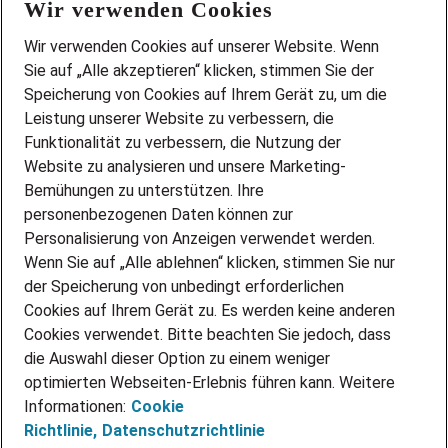
Wir verwenden Cookies
FAQ
Wir stellen ein!
Wir verwenden Cookies auf unserer Website. Wenn
DEINE BERUFSGRUPPE
Sie auf „Alle akzeptieren“ klicken, stimmen Sie der
DEINE LEBENSSITUATION
Speicherung von Cookies auf Ihrem Gerät zu, um die
AMAZON JOBS
Leistung unserer Website zu verbessern, die
PARTNERSHIP WITH AIRBUS
Funktionalität zu verbessern, die Nutzung der
Website zu analysieren und unsere Marketing-
INITIATIV BEWERBEN
Über Adecco
Bemühungen zu unterstützen. Ihre
personenbezogenen Daten können zur
ÜBER UNS
Personalisierung von Anzeigen verwendet werden.
STANDORTE
Wenn Sie auf „Alle ablehnen“ klicken, stimmen Sie nur
BLOG
der Speicherung von unbedingt erforderlichen
PRESSE
Cookies auf Ihrem Gerät zu. Es werden keine anderen
NEWSLETTER
Cookies verwendet. Bitte beachten Sie jedoch, dass
KONTAKT
die Auswahl dieser Option zu einem weniger
optimierten Webseiten-Erlebnis führen kann. Weitere
@Adecco 2026
Informationen:
Cookie
IMPRESSUM
Richtlinie,
Datenschutzrichtlinie
DATENSCHUTZ