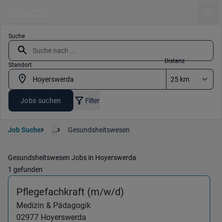
Ope
Suche
Distanz
Standort
Jobs suchen
Filter
Job Suche
...
Gesundsheitswesen
Gesundsheitswesen Jobs in Hoyerswerda
1 gefunden
(Medizin & Pädagogik
Pflegefachkraft (m/w/d)
Medizin & Pädagogik
02977
Hoyerswerda