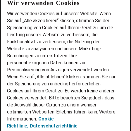
Wir verwenden Cookies
FAQ
Wir stellen ein!
Wir verwenden Cookies auf unserer Website. Wenn
DEINE BERUFSGRUPPE
Sie auf „Alle akzeptieren“ klicken, stimmen Sie der
DEINE LEBENSSITUATION
Speicherung von Cookies auf Ihrem Gerät zu, um die
AMAZON JOBS
Leistung unserer Website zu verbessern, die
PARTNERSHIP WITH AIRBUS
Funktionalität zu verbessern, die Nutzung der
Website zu analysieren und unsere Marketing-
INITIATIV BEWERBEN
Über Adecco
Bemühungen zu unterstützen. Ihre
personenbezogenen Daten können zur
ÜBER UNS
Personalisierung von Anzeigen verwendet werden.
STANDORTE
Wenn Sie auf „Alle ablehnen“ klicken, stimmen Sie nur
BLOG
der Speicherung von unbedingt erforderlichen
PRESSE
Cookies auf Ihrem Gerät zu. Es werden keine anderen
NEWSLETTER
Cookies verwendet. Bitte beachten Sie jedoch, dass
KONTAKT
die Auswahl dieser Option zu einem weniger
optimierten Webseiten-Erlebnis führen kann. Weitere
@Adecco 2026
Informationen:
Cookie
IMPRESSUM
Richtlinie,
Datenschutzrichtlinie
DATENSCHUTZ