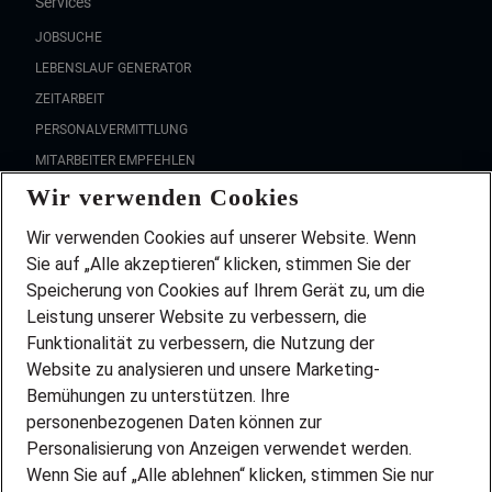
Services
JOBSUCHE
LEBENSLAUF GENERATOR
ZEITARBEIT
PERSONALVERMITTLUNG
MITARBEITER EMPFEHLEN
Wir verwenden Cookies
FAQ
Wir stellen ein!
Wir verwenden Cookies auf unserer Website. Wenn
DEINE BERUFSGRUPPE
Sie auf „Alle akzeptieren“ klicken, stimmen Sie der
DEINE LEBENSSITUATION
Speicherung von Cookies auf Ihrem Gerät zu, um die
AMAZON JOBS
Leistung unserer Website zu verbessern, die
PARTNERSHIP WITH AIRBUS
Funktionalität zu verbessern, die Nutzung der
Website zu analysieren und unsere Marketing-
INITIATIV BEWERBEN
Über Adecco
Bemühungen zu unterstützen. Ihre
personenbezogenen Daten können zur
ÜBER UNS
Personalisierung von Anzeigen verwendet werden.
STANDORTE
Wenn Sie auf „Alle ablehnen“ klicken, stimmen Sie nur
BLOG