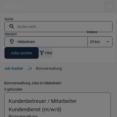
Ope
Suche
Distanz
Standort
Jobs suchen
Filter
Job Suche
...
Büroverwaltung
Büroverwaltung Jobs in Hildesheim
2 gefunden
Kundenbetreuer / Mitarbeiter
(Büroverwaltung) in 31
Kundendienst (m/w/d)
Büroverwaltung