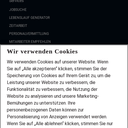
Services
JOBSUCHE
LEBENSLAUF GENERATOR
ZEITARBEIT
PERSONALVERMITTLUNG
MITARBEITER EMPFEHLEN
Wir verwenden Cookies
FAQ
Wir stellen ein!
Wir verwenden Cookies auf unserer Website. Wenn
DEINE BERUFSGRUPPE
Sie auf „Alle akzeptieren“ klicken, stimmen Sie der
DEINE LEBENSSITUATION
Speicherung von Cookies auf Ihrem Gerät zu, um die
AMAZON JOBS
Leistung unserer Website zu verbessern, die
PARTNERSHIP WITH AIRBUS
Funktionalität zu verbessern, die Nutzung der
Website zu analysieren und unsere Marketing-
INITIATIV BEWERBEN
Über Adecco
Bemühungen zu unterstützen. Ihre
personenbezogenen Daten können zur
ÜBER UNS
Personalisierung von Anzeigen verwendet werden.
STANDORTE
Wenn Sie auf „Alle ablehnen“ klicken, stimmen Sie nur
BLOG