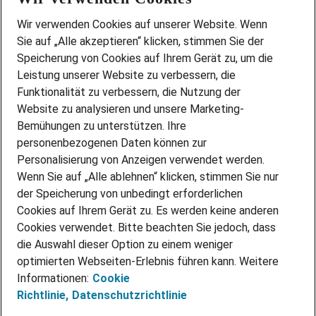
Wir stellen ein!
Wir verwenden Cookies auf unserer Website. Wenn
DEINE BERUFSGRUPPE
Sie auf „Alle akzeptieren“ klicken, stimmen Sie der
DEINE LEBENSSITUATION
Speicherung von Cookies auf Ihrem Gerät zu, um die
AMAZON JOBS
Leistung unserer Website zu verbessern, die
PARTNERSHIP WITH AIRBUS
Funktionalität zu verbessern, die Nutzung der
Website zu analysieren und unsere Marketing-
INITIATIV BEWERBEN
Über Adecco
Bemühungen zu unterstützen. Ihre
personenbezogenen Daten können zur
ÜBER UNS
Personalisierung von Anzeigen verwendet werden.
STANDORTE
Wenn Sie auf „Alle ablehnen“ klicken, stimmen Sie nur
BLOG
der Speicherung von unbedingt erforderlichen
PRESSE
Cookies auf Ihrem Gerät zu. Es werden keine anderen
NEWSLETTER
Cookies verwendet. Bitte beachten Sie jedoch, dass
KONTAKT
die Auswahl dieser Option zu einem weniger
optimierten Webseiten-Erlebnis führen kann. Weitere
@Adecco 2026
Informationen:
Cookie
IMPRESSUM
Richtlinie,
Datenschutzrichtlinie
DATENSCHUTZ
AGB