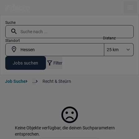
Ope
Suche
Distanz
Standort
Jobs suchen
Filter
Job Suche
...
Recht & Steürn
Keine Objekte verfügbar, die deinen Suchparametern
entsprechen.