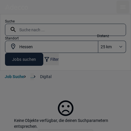
Ope
Suche
Distanz
Standort
Jobs suchen
Filter
Job Suche
...
Digital
Keine Objekte verfügbar, die deinen Suchparametern
entsprechen.