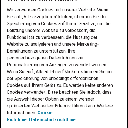
Wir stellen ein!
Wir verwenden Cookies auf unserer Website. Wenn
DEINE BERUFSGRUPPE
Sie auf „Alle akzeptieren“ klicken, stimmen Sie der
DEINE LEBENSSITUATION
Speicherung von Cookies auf Ihrem Gerät zu, um die
AMAZON JOBS
Leistung unserer Website zu verbessern, die
PARTNERSHIP WITH AIRBUS
Funktionalität zu verbessern, die Nutzung der
Website zu analysieren und unsere Marketing-
INITIATIV BEWERBEN
Über Adecco
Bemühungen zu unterstützen. Ihre
personenbezogenen Daten können zur
ÜBER UNS
Personalisierung von Anzeigen verwendet werden.
STANDORTE
Wenn Sie auf „Alle ablehnen“ klicken, stimmen Sie nur
BLOG
der Speicherung von unbedingt erforderlichen
PRESSE
Cookies auf Ihrem Gerät zu. Es werden keine anderen
NEWSLETTER
Cookies verwendet. Bitte beachten Sie jedoch, dass
KONTAKT
die Auswahl dieser Option zu einem weniger
optimierten Webseiten-Erlebnis führen kann. Weitere
@Adecco 2026
Informationen:
Cookie
IMPRESSUM
Richtlinie,
Datenschutzrichtlinie
DATENSCHUTZ
AGB