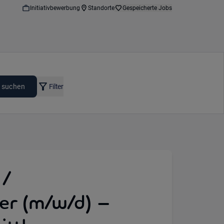
Initiativbewerbung
Standorte
Gespeicherte Jobs
 suchen
Filter
 /
er (m/w/d) –