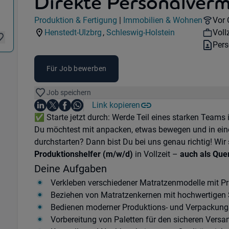
Direkte Personalverm
Jobdetails
Remo
Produktion & Fertigung
|
Immobilien & Wohnen
Vor 
Kategorie:
Industry:
Wor
Henstedt-Ulzbrg
,
Schleswig-Holstein
Voll
Standorte:
Region:
Vert
Pers
Für Job bewerben
Job speichern
Auf LinkedIn teilen
Auf X teilen
Auf Facebook teilen
Link kopieren
Teile diesen Job
Auf WhatsApp teilen
Einleitung
✅ Starte jetzt durch: Werde Teil eines starken Teams 
Du möchtest mit anpacken, etwas bewegen und in ein
durchstarten? Dann bist Du bei uns genau richtig! Wir
Produktionshelfer (m/w/d)
in Vollzeit –
auch als Que
Deine Aufgaben
Verkleben verschiedener Matratzenmodelle mit Pr
Beziehen von Matratzenkernen mit hochwertigen
Bedienen moderner Produktions- und Verpackun
Vorbereitung von Paletten für den sicheren Versa