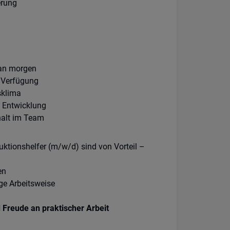
erung
an morgen
n Verfügung
sklima
e Entwicklung
halt im Team
uktionshelfer (m/w/d) sind von Vorteil –
en
ge Arbeitsweise
d Freude an praktischer Arbeit