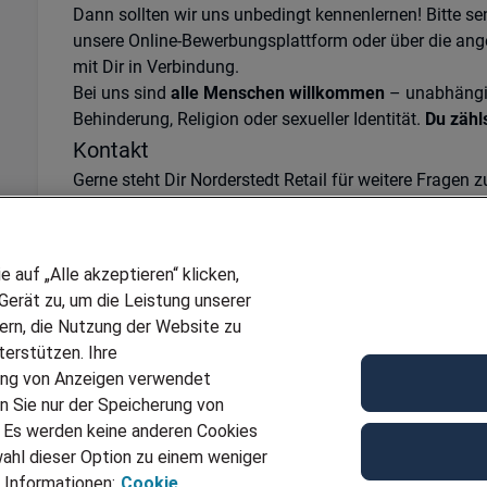
Dann sollten wir uns unbedingt kennenlernen! Bitte s
unsere Online-Bewerbungsplattform oder über die ang
mit Dir in Verbindung.
Bei uns sind
alle Menschen willkommen
– unabhängig 
Behinderung, Religion oder sexueller Identität.
Du zähls
Kontakt
Gerne steht Dir Norderstedt Retail für weitere Fragen 
04053436500 oder
norderstedt@adecco.de
zur Verfüg
Ref
JN -082025-829194
auf „Alle akzeptieren“ klicken,
Für Job bewerben
erät zu, um die Leistung unserer
sern, die Nutzung der Website zu
erstützen. Ihre
ung von Anzeigen verwendet
n Sie nur der Speicherung von
. Es werden keine anderen Cookies
ahl dieser Option zu einem weniger
 Informationen:
Cookie