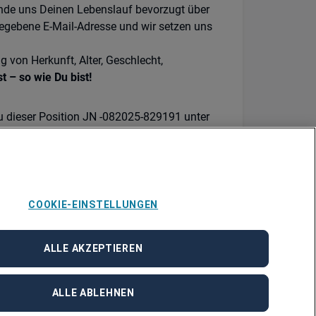
ende uns Deinen Lebenslauf bevorzugt über
egebene E-Mail-Adresse und wir setzen uns
von Herkunft, Alter, Geschlecht,
t – so wie Du bist!
zu dieser Position JN -082025-829191 unter
ung.
COOKIE-EINSTELLUNGEN
ALLE AKZEPTIEREN
ALLE ABLEHNEN