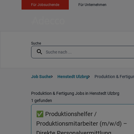
Für Jobsuchende
Für Unternehmen
Suche
Job Suche
Henstedt Ulzbrg
Produktion & Fertigu
Produktion & Fertigung Jobs in Henstedt Ulzbrg
1 gefunden
✅ Produktionshelfer /
Produktionsmitarbeiter (m/w/d) –
(Produkt
Direkte Personalvermittlung