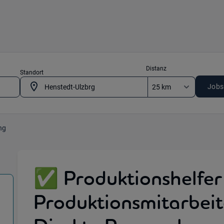
Distanz
Standort
Jobs
ng
✅ Produktionshelfer
Produktionsmitarbeit
ion & Fertigung) in 24558 Henstedt-Ulzbrg