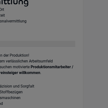
ittlung
te Option:
Ort
khours:
zeit
ragsart:
onalvermittlung
in der Produktion!
em verlässlichen Arbeitsumfeld
 suchen motivierte
Produktionsmitarbeiter /
reinsteiger willkommen
.
äzision und Sorgfalt
 Stoffbezügen
gsmaschinen
nd