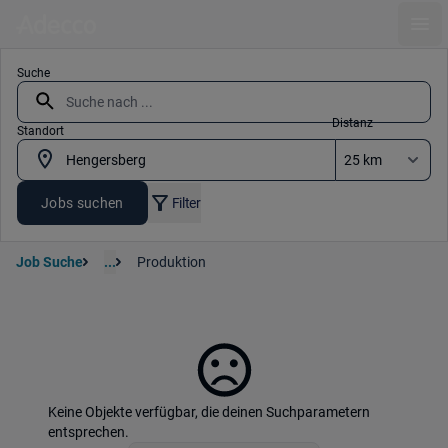
Ope
Suche
Distanz
Standort
Jobs suchen
Filter
Job Suche
...
Produktion
Keine Objekte verfügbar, die deinen Suchparametern
entsprechen.