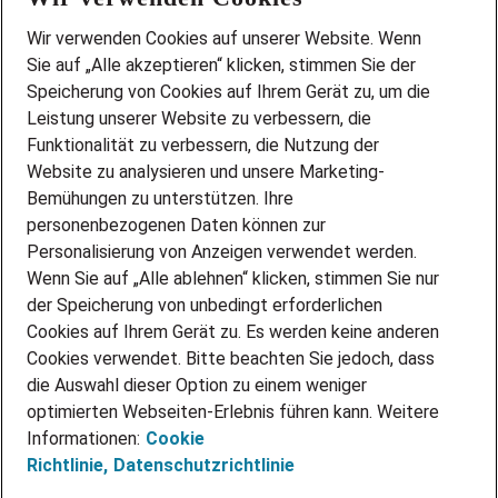
Wir stellen ein!
Wir verwenden Cookies auf unserer Website. Wenn
DEINE BERUFSGRUPPE
Sie auf „Alle akzeptieren“ klicken, stimmen Sie der
DEINE LEBENSSITUATION
Speicherung von Cookies auf Ihrem Gerät zu, um die
AMAZON JOBS
Leistung unserer Website zu verbessern, die
PARTNERSHIP WITH AIRBUS
Funktionalität zu verbessern, die Nutzung der
Website zu analysieren und unsere Marketing-
INITIATIV BEWERBEN
Über Adecco
Bemühungen zu unterstützen. Ihre
personenbezogenen Daten können zur
ÜBER UNS
Personalisierung von Anzeigen verwendet werden.
STANDORTE
Wenn Sie auf „Alle ablehnen“ klicken, stimmen Sie nur
BLOG
der Speicherung von unbedingt erforderlichen
PRESSE
Cookies auf Ihrem Gerät zu. Es werden keine anderen
NEWSLETTER
Cookies verwendet. Bitte beachten Sie jedoch, dass
KONTAKT
die Auswahl dieser Option zu einem weniger
optimierten Webseiten-Erlebnis führen kann. Weitere
@Adecco 2026
Informationen:
Cookie
IMPRESSUM
Richtlinie,
Datenschutzrichtlinie
DATENSCHUTZ
AGB