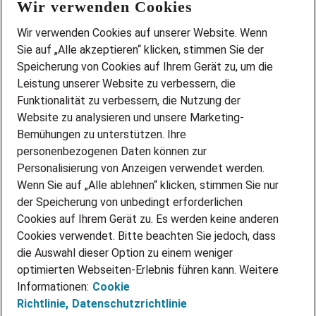
Wir verwenden Cookies
FAQ
Wir stellen ein!
Wir verwenden Cookies auf unserer Website. Wenn
DEINE BERUFSGRUPPE
Sie auf „Alle akzeptieren“ klicken, stimmen Sie der
DEINE LEBENSSITUATION
Speicherung von Cookies auf Ihrem Gerät zu, um die
AMAZON JOBS
Leistung unserer Website zu verbessern, die
PARTNERSHIP WITH AIRBUS
Funktionalität zu verbessern, die Nutzung der
Website zu analysieren und unsere Marketing-
INITIATIV BEWERBEN
Über Adecco
Bemühungen zu unterstützen. Ihre
personenbezogenen Daten können zur
ÜBER UNS
Personalisierung von Anzeigen verwendet werden.
STANDORTE
Wenn Sie auf „Alle ablehnen“ klicken, stimmen Sie nur
BLOG
der Speicherung von unbedingt erforderlichen
PRESSE
Cookies auf Ihrem Gerät zu. Es werden keine anderen
NEWSLETTER
Cookies verwendet. Bitte beachten Sie jedoch, dass
KONTAKT
die Auswahl dieser Option zu einem weniger
optimierten Webseiten-Erlebnis führen kann. Weitere
@Adecco 2026
Informationen:
Cookie
IMPRESSUM
Richtlinie,
Datenschutzrichtlinie
DATENSCHUTZ