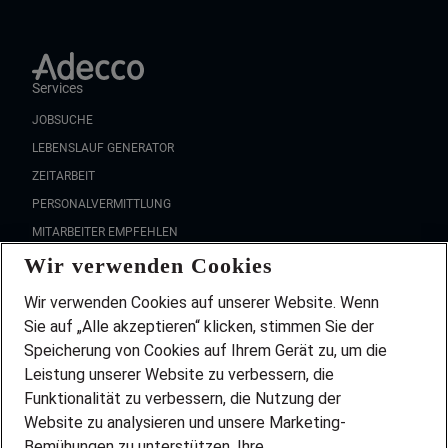
Services
JOBSUCHE
LEBENSLAUF GENERATOR
ZEITARBEIT
PERSONALVERMITTLUNG
MITARBEITER EMPFEHLEN
Wir verwenden Cookies
FAQ
Wir stellen ein!
Wir verwenden Cookies auf unserer Website. Wenn
DEINE BERUFSGRUPPE
Sie auf „Alle akzeptieren“ klicken, stimmen Sie der
DEINE LEBENSSITUATION
Speicherung von Cookies auf Ihrem Gerät zu, um die
AMAZON JOBS
Leistung unserer Website zu verbessern, die
PARTNERSHIP WITH AIRBUS
Funktionalität zu verbessern, die Nutzung der
Website zu analysieren und unsere Marketing-
INITIATIV BEWERBEN
Über Adecco
Bemühungen zu unterstützen. Ihre