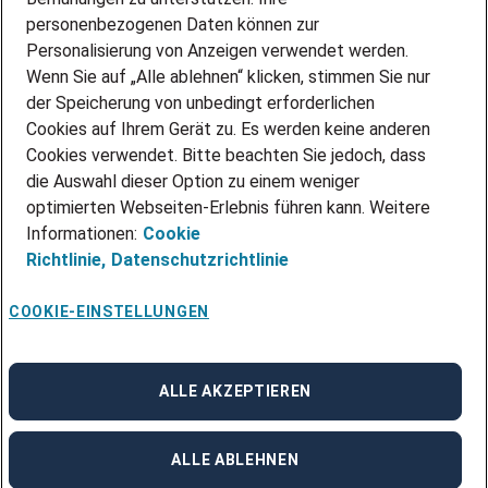
personenbezogenen Daten können zur
ÜBER UNS
Personalisierung von Anzeigen verwendet werden.
STANDORTE
Wenn Sie auf „Alle ablehnen“ klicken, stimmen Sie nur
BLOG
der Speicherung von unbedingt erforderlichen
PRESSE
Cookies auf Ihrem Gerät zu. Es werden keine anderen
NEWSLETTER
Cookies verwendet. Bitte beachten Sie jedoch, dass
KONTAKT
die Auswahl dieser Option zu einem weniger
optimierten Webseiten-Erlebnis führen kann. Weitere
@Adecco 2026
Informationen:
Cookie
IMPRESSUM
Richtlinie,
Datenschutzrichtlinie
DATENSCHUTZ
AGB
NUTZUNGSBEDINGUNGEN
COOKIE-EINSTELLUNGEN
COOKIE-RICHTLINIEN
COOKIE-EINSTELLUNGEN
CODE OF CONDUCT
BESCHWERDESTELLE
ALLE AKZEPTIEREN
linkedin
Facebook
Instagram
ALLE ABLEHNEN