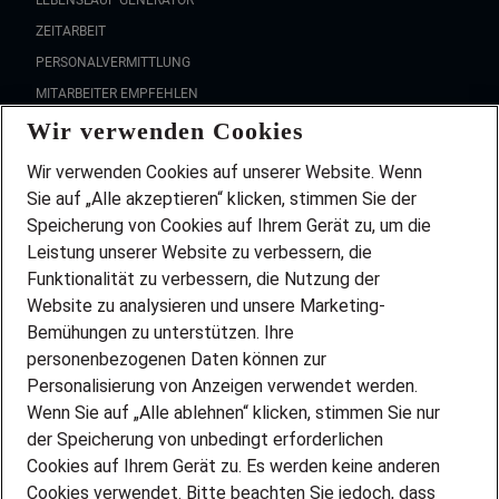
LEBENSLAUF GENERATOR
ZEITARBEIT
PERSONALVERMITTLUNG
MITARBEITER EMPFEHLEN
Wir verwenden Cookies
FAQ
Wir stellen ein!
Wir verwenden Cookies auf unserer Website. Wenn
DEINE BERUFSGRUPPE
Sie auf „Alle akzeptieren“ klicken, stimmen Sie der
DEINE LEBENSSITUATION
Speicherung von Cookies auf Ihrem Gerät zu, um die
AMAZON JOBS
Leistung unserer Website zu verbessern, die
PARTNERSHIP WITH AIRBUS
Funktionalität zu verbessern, die Nutzung der
Website zu analysieren und unsere Marketing-
INITIATIV BEWERBEN
Über Adecco
Bemühungen zu unterstützen. Ihre
personenbezogenen Daten können zur
ÜBER UNS
Personalisierung von Anzeigen verwendet werden.
STANDORTE
Wenn Sie auf „Alle ablehnen“ klicken, stimmen Sie nur
BLOG
der Speicherung von unbedingt erforderlichen
PRESSE
Cookies auf Ihrem Gerät zu. Es werden keine anderen
NEWSLETTER
Cookies verwendet. Bitte beachten Sie jedoch, dass