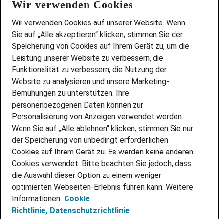
Wir verwenden Cookies
FAQ
Wir stellen ein!
Wir verwenden Cookies auf unserer Website. Wenn
DEINE BERUFSGRUPPE
Sie auf „Alle akzeptieren“ klicken, stimmen Sie der
DEINE LEBENSSITUATION
Speicherung von Cookies auf Ihrem Gerät zu, um die
AMAZON JOBS
Leistung unserer Website zu verbessern, die
PARTNERSHIP WITH AIRBUS
Funktionalität zu verbessern, die Nutzung der
Website zu analysieren und unsere Marketing-
INITIATIV BEWERBEN
Über Adecco
Bemühungen zu unterstützen. Ihre
personenbezogenen Daten können zur
ÜBER UNS
Personalisierung von Anzeigen verwendet werden.
STANDORTE
Wenn Sie auf „Alle ablehnen“ klicken, stimmen Sie nur
BLOG
der Speicherung von unbedingt erforderlichen
PRESSE
Cookies auf Ihrem Gerät zu. Es werden keine anderen
NEWSLETTER
Cookies verwendet. Bitte beachten Sie jedoch, dass
KONTAKT
die Auswahl dieser Option zu einem weniger
optimierten Webseiten-Erlebnis führen kann. Weitere
@Adecco 2026
Informationen:
Cookie
IMPRESSUM
Richtlinie,
Datenschutzrichtlinie
DATENSCHUTZ