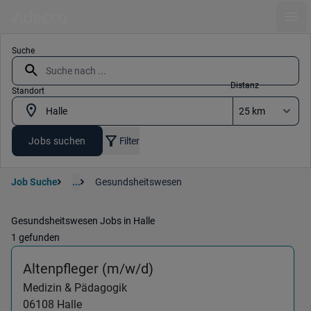
Ope
Suche
Distanz
Standort
Jobs suchen
Filter
Job Suche
...
Gesundsheitswesen
Gesundsheitswesen Jobs in Halle
1 gefunden
(Medizin & Pädagogik) in
Altenpfleger (m/w/d)
Medizin & Pädagogik
06108
Halle