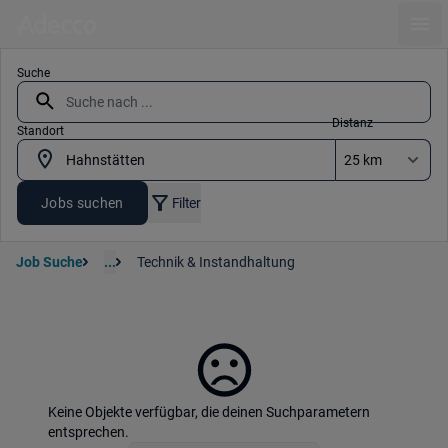
Ope
Suche
Distanz
Standort
Jobs suchen
Filter
Job Suche
...
Technik & Instandhaltung
Keine Objekte verfügbar, die deinen Suchparametern
entsprechen.