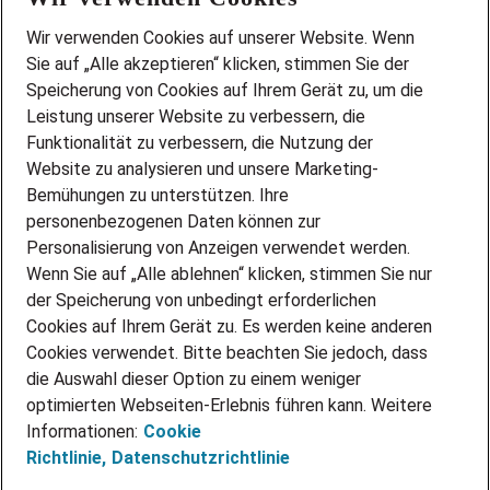
Wir stellen ein!
Wir verwenden Cookies auf unserer Website. Wenn
DEINE BERUFSGRUPPE
Sie auf „Alle akzeptieren“ klicken, stimmen Sie der
DEINE LEBENSSITUATION
Speicherung von Cookies auf Ihrem Gerät zu, um die
AMAZON JOBS
Leistung unserer Website zu verbessern, die
PARTNERSHIP WITH AIRBUS
Funktionalität zu verbessern, die Nutzung der
Website zu analysieren und unsere Marketing-
INITIATIV BEWERBEN
Über Adecco
Bemühungen zu unterstützen. Ihre
personenbezogenen Daten können zur
ÜBER UNS
Personalisierung von Anzeigen verwendet werden.
STANDORTE
Wenn Sie auf „Alle ablehnen“ klicken, stimmen Sie nur
BLOG
der Speicherung von unbedingt erforderlichen
PRESSE
Cookies auf Ihrem Gerät zu. Es werden keine anderen
NEWSLETTER
Cookies verwendet. Bitte beachten Sie jedoch, dass
KONTAKT
die Auswahl dieser Option zu einem weniger
optimierten Webseiten-Erlebnis führen kann. Weitere
@Adecco 2026
Informationen:
Cookie
IMPRESSUM
Richtlinie,
Datenschutzrichtlinie
DATENSCHUTZ
AGB