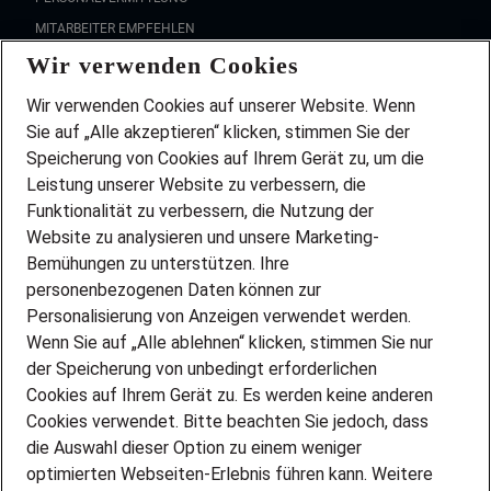
MITARBEITER EMPFEHLEN
Wir verwenden Cookies
FAQ
Wir stellen ein!
Wir verwenden Cookies auf unserer Website. Wenn
DEINE BERUFSGRUPPE
Sie auf „Alle akzeptieren“ klicken, stimmen Sie der
DEINE LEBENSSITUATION
Speicherung von Cookies auf Ihrem Gerät zu, um die
AMAZON JOBS
Leistung unserer Website zu verbessern, die
PARTNERSHIP WITH AIRBUS
Funktionalität zu verbessern, die Nutzung der
Website zu analysieren und unsere Marketing-
INITIATIV BEWERBEN
Über Adecco
Bemühungen zu unterstützen. Ihre
personenbezogenen Daten können zur
ÜBER UNS
Personalisierung von Anzeigen verwendet werden.
STANDORTE
Wenn Sie auf „Alle ablehnen“ klicken, stimmen Sie nur
BLOG
der Speicherung von unbedingt erforderlichen
PRESSE
Cookies auf Ihrem Gerät zu. Es werden keine anderen
NEWSLETTER
Cookies verwendet. Bitte beachten Sie jedoch, dass
KONTAKT
die Auswahl dieser Option zu einem weniger
optimierten Webseiten-Erlebnis führen kann. Weitere