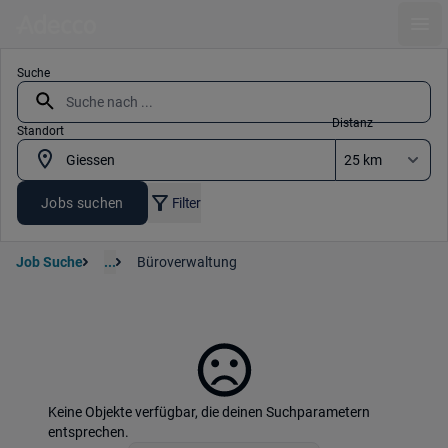
Ope
Suche
Distanz
Standort
Jobs suchen
Filter
Job Suche
...
Büroverwaltung
Keine Objekte verfügbar, die deinen Suchparametern
entsprechen.