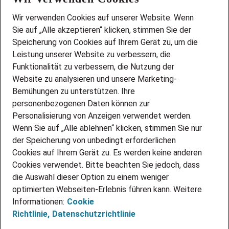
Wir stellen ein!
Wir verwenden Cookies auf unserer Website. Wenn
DEINE BERUFSGRUPPE
Sie auf „Alle akzeptieren“ klicken, stimmen Sie der
DEINE LEBENSSITUATION
Speicherung von Cookies auf Ihrem Gerät zu, um die
AMAZON JOBS
Leistung unserer Website zu verbessern, die
PARTNERSHIP WITH AIRBUS
Funktionalität zu verbessern, die Nutzung der
Website zu analysieren und unsere Marketing-
INITIATIV BEWERBEN
Über Adecco
Bemühungen zu unterstützen. Ihre
personenbezogenen Daten können zur
ÜBER UNS
Personalisierung von Anzeigen verwendet werden.
STANDORTE
Wenn Sie auf „Alle ablehnen“ klicken, stimmen Sie nur
BLOG
der Speicherung von unbedingt erforderlichen
PRESSE
Cookies auf Ihrem Gerät zu. Es werden keine anderen
NEWSLETTER
Cookies verwendet. Bitte beachten Sie jedoch, dass
KONTAKT
die Auswahl dieser Option zu einem weniger
optimierten Webseiten-Erlebnis führen kann. Weitere
@Adecco 2026
Informationen:
Cookie
IMPRESSUM
Richtlinie,
Datenschutzrichtlinie
DATENSCHUTZ
AGB