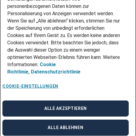
personenbezogenen Daten können zur
ÜBER UNS
Personalisierung von Anzeigen verwendet werden.
STANDORTE
Wenn Sie auf „Alle ablehnen“ klicken, stimmen Sie nur
BLOG
der Speicherung von unbedingt erforderlichen
PRESSE
Cookies auf Ihrem Gerät zu. Es werden keine anderen
NEWSLETTER
Cookies verwendet. Bitte beachten Sie jedoch, dass
KONTAKT
die Auswahl dieser Option zu einem weniger
optimierten Webseiten-Erlebnis führen kann. Weitere
@Adecco 2026
Informationen:
Cookie
IMPRESSUM
Richtlinie,
Datenschutzrichtlinie
DATENSCHUTZ
AGB
NUTZUNGSBEDINGUNGEN
COOKIE-EINSTELLUNGEN
COOKIE-RICHTLINIEN
COOKIE-EINSTELLUNGEN
CODE OF CONDUCT
BESCHWERDESTELLE
ALLE AKZEPTIEREN
linkedin
Facebook
Instagram
ALLE ABLEHNEN