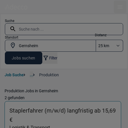
Ope
Suche
Distanz
Standort
Jobs suchen
Filter
Job Suche
...
Produktion
Produktion Jobs in Gernsheim
2 gefunden
Staplerfahrer (m/w/d) langfristig ab 15,69
(Logistik & Transport) in 64579 Gernsheim
€
Logistik & Transport