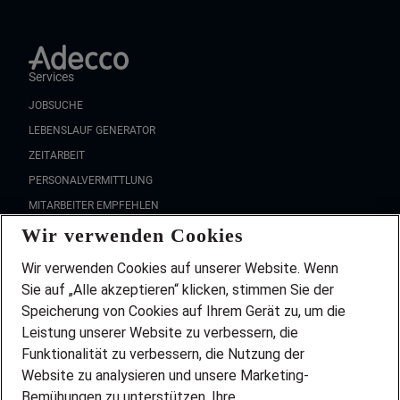
Services
JOBSUCHE
LEBENSLAUF GENERATOR
ZEITARBEIT
PERSONALVERMITTLUNG
MITARBEITER EMPFEHLEN
Wir verwenden Cookies
FAQ
Wir stellen ein!
Wir verwenden Cookies auf unserer Website. Wenn
DEINE BERUFSGRUPPE
Sie auf „Alle akzeptieren“ klicken, stimmen Sie der
DEINE LEBENSSITUATION
Speicherung von Cookies auf Ihrem Gerät zu, um die
AMAZON JOBS
Leistung unserer Website zu verbessern, die
PARTNERSHIP WITH AIRBUS
Funktionalität zu verbessern, die Nutzung der
Website zu analysieren und unsere Marketing-
INITIATIV BEWERBEN
Über Adecco
Bemühungen zu unterstützen. Ihre