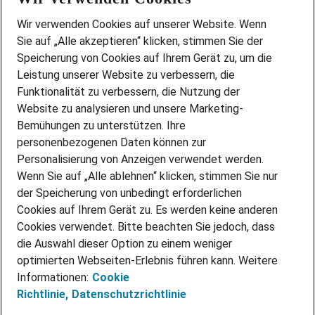
Wir stellen ein!
Wir verwenden Cookies auf unserer Website. Wenn
DEINE BERUFSGRUPPE
Sie auf „Alle akzeptieren“ klicken, stimmen Sie der
DEINE LEBENSSITUATION
Speicherung von Cookies auf Ihrem Gerät zu, um die
AMAZON JOBS
Leistung unserer Website zu verbessern, die
PARTNERSHIP WITH AIRBUS
Funktionalität zu verbessern, die Nutzung der
Website zu analysieren und unsere Marketing-
INITIATIV BEWERBEN
Über Adecco
Bemühungen zu unterstützen. Ihre
personenbezogenen Daten können zur
ÜBER UNS
Personalisierung von Anzeigen verwendet werden.
STANDORTE
Wenn Sie auf „Alle ablehnen“ klicken, stimmen Sie nur
BLOG
der Speicherung von unbedingt erforderlichen
PRESSE
Cookies auf Ihrem Gerät zu. Es werden keine anderen
NEWSLETTER
Cookies verwendet. Bitte beachten Sie jedoch, dass
KONTAKT
die Auswahl dieser Option zu einem weniger
optimierten Webseiten-Erlebnis führen kann. Weitere
@Adecco 2026
Informationen:
Cookie
IMPRESSUM
Richtlinie,
Datenschutzrichtlinie
DATENSCHUTZ
AGB