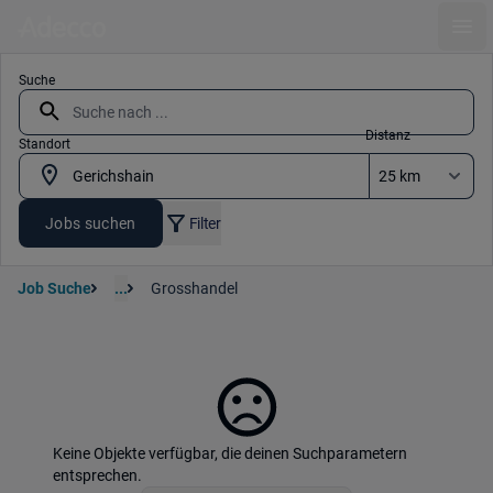
Ope
Suche
Distanz
Standort
Jobs suchen
Filter
Job Suche
...
Grosshandel
Keine Objekte verfügbar, die deinen Suchparametern
entsprechen.