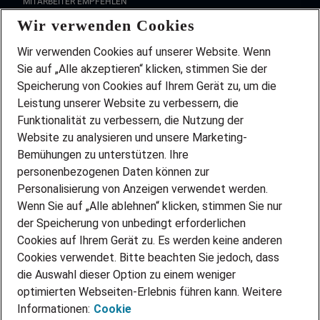
MITARBEITER EMPFEHLEN
Wir verwenden Cookies
FAQ
Wir stellen ein!
Wir verwenden Cookies auf unserer Website. Wenn
DEINE BERUFSGRUPPE
Sie auf „Alle akzeptieren“ klicken, stimmen Sie der
DEINE LEBENSSITUATION
Speicherung von Cookies auf Ihrem Gerät zu, um die
AMAZON JOBS
Leistung unserer Website zu verbessern, die
PARTNERSHIP WITH AIRBUS
Funktionalität zu verbessern, die Nutzung der
Website zu analysieren und unsere Marketing-
INITIATIV BEWERBEN
Über Adecco
Bemühungen zu unterstützen. Ihre
personenbezogenen Daten können zur
ÜBER UNS
Personalisierung von Anzeigen verwendet werden.
STANDORTE
Wenn Sie auf „Alle ablehnen“ klicken, stimmen Sie nur
BLOG
der Speicherung von unbedingt erforderlichen
PRESSE
Cookies auf Ihrem Gerät zu. Es werden keine anderen
NEWSLETTER
Cookies verwendet. Bitte beachten Sie jedoch, dass
KONTAKT
die Auswahl dieser Option zu einem weniger
optimierten Webseiten-Erlebnis führen kann. Weitere
@Adecco 2026
Informationen:
Cookie
IMPRESSUM