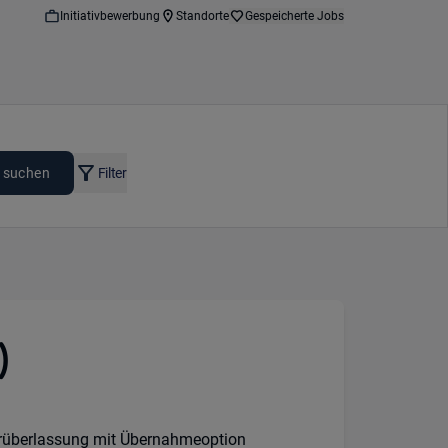
Initiativbewerbung
Standorte
Gespeicherte Jobs
 suchen
Filter
)
on:
rüberlassung mit Übernahmeoption