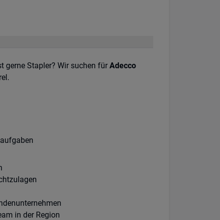
t gerne Stapler? Wir suchen für
Adecco
el.
ikaufgaben
n
chtzulagen
ndenunternehmen
eam in der Region