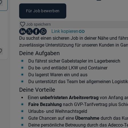
Für Job bewerben
Job speichern
in 49681 Garrel
Auf LinkedIn teilen
Auf X teilen
Auf Facebook teilen
Link kopieren
Teile diesen Job
Auf WhatsApp teilen
Einleitung
Du suchst einen sicheren Job in deiner Nähe und fährs
zuverlässige Unterstützung für unseren Kunden in Garr
Deine Aufgaben
Du fährst sicher Gabelstapler im Lagerbereich
Du be- und entlädst LKW und Container
Du lagerst Waren ein und aus
Du unterstützt das Team bei allgemeinen Logist
Deine Vorteile
Einen
unbefristeten Arbeitsvertrag
von Anfang a
Faire Bezahlung
nach GVP-Tarifvertrag plus Schi
Urlaubs- und Weihnachtsgeld
Gute Chancen auf eine
Übernahme
durch das Ku
Deine persönliche Betreuung durch das Adecco-T