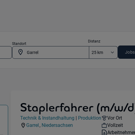
Distanz
Standort
Jobs
Staplerfahrer (m/w/d
tandhaltung) in 49681 Garrel
Jobdetails
Remote Opti
Technik & Instandhaltung
|
Produktion
Vor Ort
Kategorie:
Industry:
Workhours:
Garrel
,
Niedersachsen
Vollzeit
Standorte:
Region:
Vertragsart:
Arbeitnehme