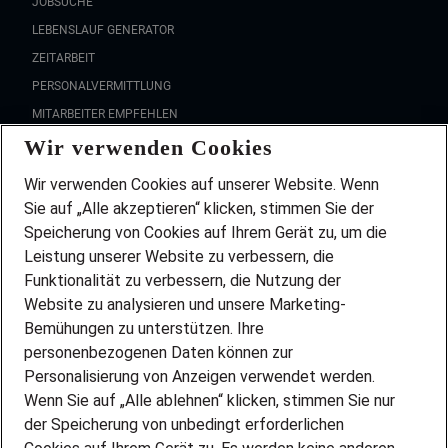
JOBSUCHE
LEBENSLAUF GENERATOR
ZEITARBEIT
PERSONALVERMITTLUNG
MITARBEITER EMPFEHLEN
Wir verwenden Cookies
FAQ
Wir stellen ein!
Wir verwenden Cookies auf unserer Website. Wenn
DEINE BERUFSGRUPPE
Sie auf „Alle akzeptieren“ klicken, stimmen Sie der
DEINE LEBENSSITUATION
Speicherung von Cookies auf Ihrem Gerät zu, um die
AMAZON JOBS
Leistung unserer Website zu verbessern, die
PARTNERSHIP WITH AIRBUS
Funktionalität zu verbessern, die Nutzung der
Website zu analysieren und unsere Marketing-
INITIATIV BEWERBEN
Über Adecco
Bemühungen zu unterstützen. Ihre
personenbezogenen Daten können zur
ÜBER UNS
Personalisierung von Anzeigen verwendet werden.
STANDORTE
Wenn Sie auf „Alle ablehnen“ klicken, stimmen Sie nur
BLOG
der Speicherung von unbedingt erforderlichen
PRESSE