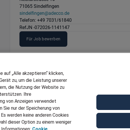
71065 Sindelfingen
sindelfingen@adecco.de
Telefon: +49 7031/61840
Ref
JN -072026-1141147
Für Job bewerben
auf „Alle akzeptieren“ klicken,
erät zu, um die Leistung unserer
sern, die Nutzung der Website zu
erstützen. Ihre
ung von Anzeigen verwendet
n Sie nur der Speicherung von
. Es werden keine anderen Cookies
ahl dieser Option zu einem weniger
 Informationen:
Cookie