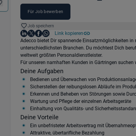
Für Job bewerben
Job speichern
Auf LinkedIn teilen
Auf X teilen
Auf Facebook teilen
Link kopieren
Teile diesen Job
Auf WhatsApp teilen
Einleitung
Adecco bietet Dir spannende Einsatzmöglichkeiten i
unterschiedlichsten Branchen. Du möchtest Dich beru
weltweit größten Personaldienstleister.
Für unseren namhaften Kunden in Gärtringen suchen w
Deine Aufgaben
Bedienen und Überwachen von Produktionsanlag
Sicherstellen der reibungslosen Abläufe im Prod
Erkennen und Beheben von Störungen sowie Durch
Wartung und Pflege der einzelnen Arbeitsgeräte
Einhaltung von Qualitäts- und Sicherheitsstandar
Deine Vorteile
Ein unbefristeter Arbeitsvertrag mit Übernahmeop
Attraktive, übertarifliche Bezahlung