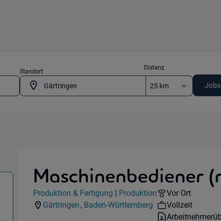
Distanz
Standort
Jobs
Maschinenbediener (
ion & Fertigung) in 71116 Gärtringen
Jobdetails
Remote Option
Produktion & Fertigung
|
Produktion
Vor Ort
Kategorie:
Industry:
Workhours:
Gärtringen
,
Baden-Württemberg
Vollzeit
Standorte:
Region:
Vertragsart:
Arbeitnehmerüb