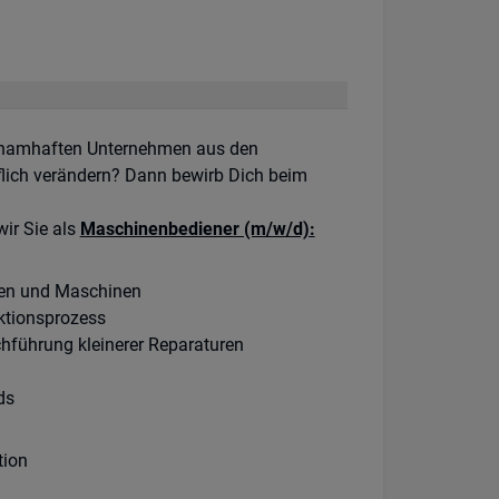
n namhaften Unternehmen aus den
flich verändern? Dann bewirb Dich beim
ir Sie als
Maschinenbediener (m/w/d):
en und Maschinen
uktionsprozess
führung kleinerer Reparaturen
ds
tion