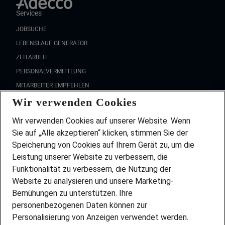
Services
JOBSUCHE
LEBENSLAUF GENERATOR
ZEITARBEIT
PERSONALVERMITTLUNG
MITARBEITER EMPFEHLEN
Wir verwenden Cookies
FAQ
Wir stellen ein!
Wir verwenden Cookies auf unserer Website. Wenn
DEINE BERUFSGRUPPE
Sie auf „Alle akzeptieren“ klicken, stimmen Sie der
DEINE LEBENSSITUATION
Speicherung von Cookies auf Ihrem Gerät zu, um die
AMAZON JOBS
Leistung unserer Website zu verbessern, die
PARTNERSHIP WITH AIRBUS
Funktionalität zu verbessern, die Nutzung der
Website zu analysieren und unsere Marketing-
INITIATIV BEWERBEN
Über Adecco
Bemühungen zu unterstützen. Ihre
personenbezogenen Daten können zur
ÜBER UNS
Personalisierung von Anzeigen verwendet werden.
STANDORTE